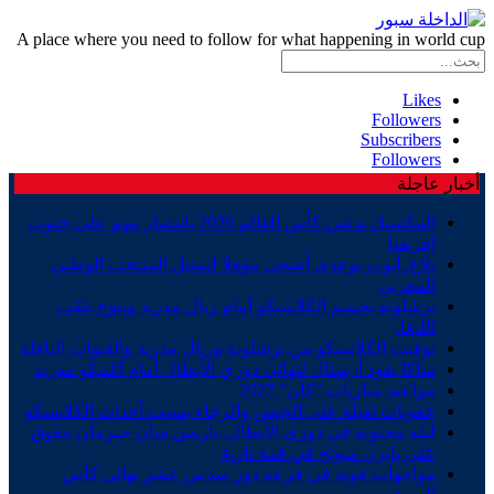
A place where you need to follow for what happening in world cup
Likes
Followers
Subscribers
Followers
أخبار عاجلة
المكسيك تدشن كأس العالم 2026 بانتصار مهم على جنوب
إفريقيا
بلاغ..أيوب بوعدي أضحى مؤهلا لتمثيل المنتخب الوطني
المغربي
برشلونة يحسم الكلاسيكو أمام ريال مدريد ويتوج بلقب
الليغا.
توقيت الكلاسيكو بين برشلونة وريال مدريد والقنوات الناقلة
ساكا يقود أرسنال لنهائي دوري الأبطال أمام أتلتيكو مدريد
مواعيد مباريات “كان” 2027
عقوبات ثقيلة على الجيش والرجاء بسبب أحداث الكلاسيكو
ليلة مجنونة في دوري الأبطال..باريس سان جيرمان يتفوق
على بايرن ميونخ في قمة نارية
مواجهات قوية في قرعة دور سدس عشر نهائي كأس