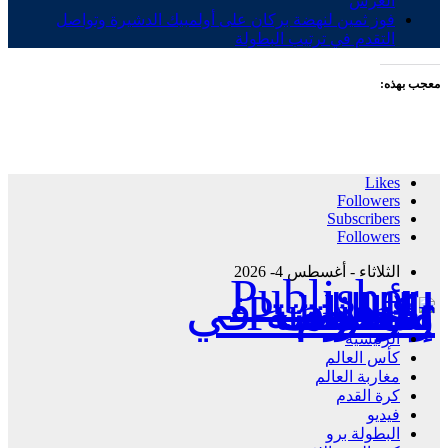
العرش
فوز ثمين لنهضة بركان على أولمبيك الدشيرة وتواصل
التقدم في ترتيب البطولة
معجب بهذه:
Likes
Followers
Subscribers
Followers
الثلاثاء - أغسطس 4- 2026
Publisher - تغطية إخبارية لكافة الأحداث الرياضية في المغرب والعالم.
الرئيسية
كأس العالم
مغاربة العالم
كرة القدم
فيديو
البطولة برو