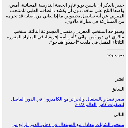
جدير بالذكر أن ياسين بونو غادر الحصة التدريبية المسائية، أمس،
واضعا الثلج على ساقه، دون أن يكشف الطاقم الطبي للمنتخب
المغربي عن أية تفاصيل بخصوص ما إذا يعاني من إصابة قد تحرمه
من المشاركة في مباراة مالاوي.
وسيواجه المنتخب المغربي، متصدر المجموعة الثالثة، منتخب
مالاوي في دور ثمن نهائي كأس أمم إفريقيا، في المباراة المقررة
الثلاثاء المقبل في ملعب “أحمدو أهيدجو”.
معجب بهذه:
انشر
السابق
مصر تصدم بالسنغال والجزائر مع الكاميرون في الدور الفاصل
لتصفيات كأس العالم 2022
التالي
منتخب الشابات يتعادل مع السينغال في ذهاب الدور الرابع من