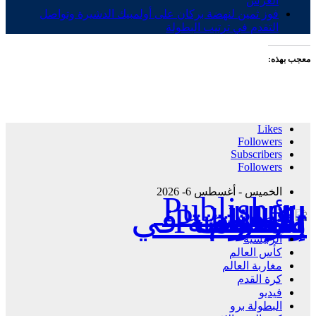
العرش
فوز ثمين لنهضة بركان على أولمبيك الدشيرة وتواصل
التقدم في ترتيب البطولة
معجب بهذه:
Likes
Followers
Subscribers
Followers
الخميس - أغسطس 6- 2026
Publisher - تغطية إخبارية لكافة الأحداث الرياضية في المغرب والعالم.
الرئيسية
كأس العالم
مغاربة العالم
كرة القدم
فيديو
البطولة برو