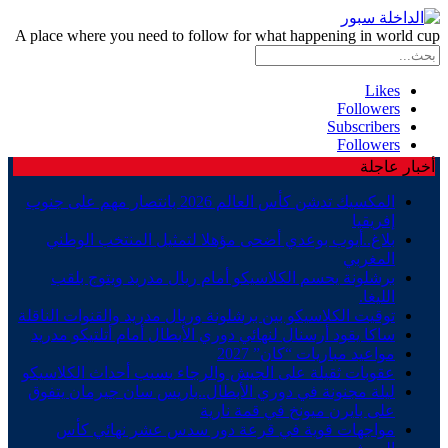
A place where you need to follow for what happening in world cup
Likes
Followers
Subscribers
Followers
أخبار عاجلة
المكسيك تدشن كأس العالم 2026 بانتصار مهم على جنوب
إفريقيا
بلاغ..أيوب بوعدي أضحى مؤهلا لتمثيل المنتخب الوطني
المغربي
برشلونة يحسم الكلاسيكو أمام ريال مدريد ويتوج بلقب
الليغا.
توقيت الكلاسيكو بين برشلونة وريال مدريد والقنوات الناقلة
ساكا يقود أرسنال لنهائي دوري الأبطال أمام أتلتيكو مدريد
مواعيد مباريات “كان” 2027
عقوبات ثقيلة على الجيش والرجاء بسبب أحداث الكلاسيكو
ليلة مجنونة في دوري الأبطال..باريس سان جيرمان يتفوق
على بايرن ميونخ في قمة نارية
مواجهات قوية في قرعة دور سدس عشر نهائي كأس