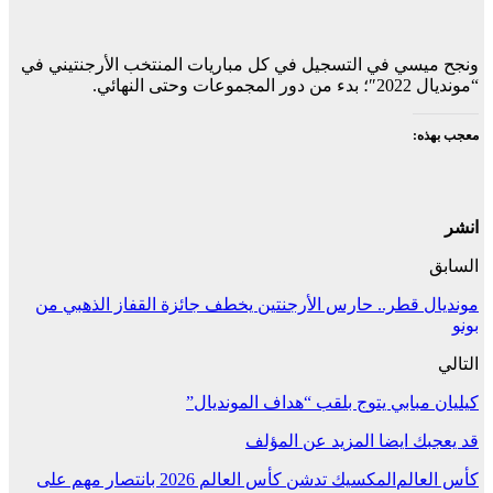
ونجح ميسي في التسجيل في كل مباريات المنتخب الأرجنتيني في
“مونديال 2022″؛ بدء من دور المجموعات وحتى النهائي.
معجب بهذه:
انشر
السابق
مونديال قطر.. حارس الأرجنتين يخطف جائزة القفاز الذهبي من
بونو
التالي
كيليان مبابي يتوج بلقب “هداف المونديال”
قد يعجبك ايضا
المزيد عن المؤلف
كأس العالم
المكسيك تدشن كأس العالم 2026 بانتصار مهم على