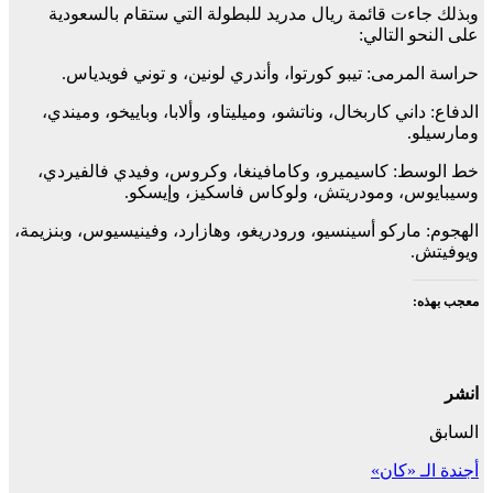
وبذلك جاءت قائمة ريال مدريد للبطولة التي ستقام بالسعودية
على النحو التالي:
حراسة المرمى: تيبو كورتوا، وأندري لونين، و توني فويدياس.
الدفاع: داني كاربخال، وناتشو، وميليتاو، وألابا، وباييخو، وميندي،
ومارسيلو.
خط الوسط: كاسيميرو، وكامافينغا، وكروس، وفيدي فالفيردي،
وسيبايوس، ومودريتش، ولوكاس فاسكيز، وإيسكو.
الهجوم: ماركو أسينسيو، ورودريغو، وهازارد، وفينيسيوس، وبنزيمة،
ويوفيتش.
معجب بهذه:
انشر
السابق
أجندة الـ «كان»