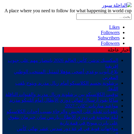
A place where you need to follow for what happening in world cup
Likes
Followers
Subscribers
Followers
أخبار عاجلة
المكسيك تدشن كأس العالم 2026 بانتصار مهم على جنوب
إفريقيا
بلاغ..أيوب بوعدي أضحى مؤهلا لتمثيل المنتخب الوطني
المغربي
برشلونة يحسم الكلاسيكو أمام ريال مدريد ويتوج بلقب
الليغا.
توقيت الكلاسيكو بين برشلونة وريال مدريد والقنوات الناقلة
ساكا يقود أرسنال لنهائي دوري الأبطال أمام أتلتيكو مدريد
مواعيد مباريات “كان” 2027
عقوبات ثقيلة على الجيش والرجاء بسبب أحداث الكلاسيكو
ليلة مجنونة في دوري الأبطال..باريس سان جيرمان يتفوق
على بايرن ميونخ في قمة نارية
مواجهات قوية في قرعة دور سدس عشر نهائي كأس