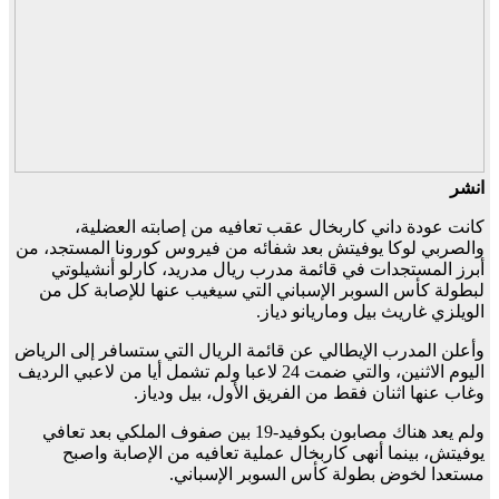
انشر
كانت عودة داني كاربخال عقب تعافيه من إصابته العضلية،
والصربي لوكا يوفيتش بعد شفائه من فيروس كورونا المستجد، من
أبرز المستجدات في قائمة مدرب ريال مدريد، كارلو أنشيلوتي
لبطولة كأس السوبر الإسباني التي سيغيب عنها للإصابة كل من
الويلزي غاريث بيل وماريانو دياز.
وأعلن المدرب الإيطالي عن قائمة الريال التي ستسافر إلى الرياض
اليوم الاثنين، والتي ضمت 24 لاعبا ولم تشمل أيا من لاعبي الرديف
وغاب عنها اثنان فقط من الفريق الأول، بيل ودياز.
ولم يعد هناك مصابون بكوفيد-19 بين صفوف الملكي بعد تعافي
يوفيتش، بينما أنهى كاربخال عملية تعافيه من الإصابة واصبح
مستعدا لخوض بطولة كأس السوبر الإسباني.