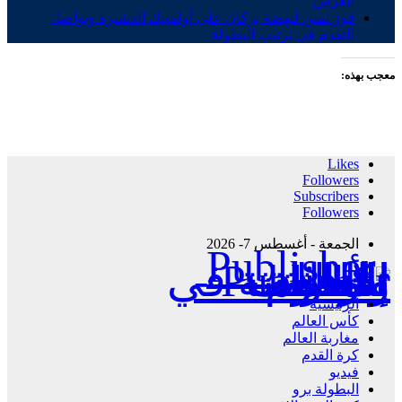
العرش
فوز ثمين لنهضة بركان على أولمبيك الدشيرة وتواصل
التقدم في ترتيب البطولة
معجب بهذه:
Likes
Followers
Subscribers
Followers
الجمعة - أغسطس 7- 2026
Publisher - تغطية إخبارية لكافة الأحداث الرياضية في المغرب والعالم.
الرئيسية
كأس العالم
مغاربة العالم
كرة القدم
فيديو
البطولة برو