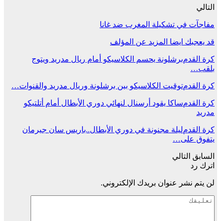
التالي
مفاجآت في تشكيلة المغرب ضد غانا
قد يعجبك ايضا
المزيد عن المؤلف
كرة القدم
برشلونة يحسم الكلاسيكو أمام ريال مدريد ويتوج
بلقب…
كرة القدم
توقيت الكلاسيكو بين برشلونة وريال مدريد والقنوات…
كرة القدم
ساكا يقود أرسنال لنهائي دوري الأبطال أمام أتلتيكو
مدريد
كرة القدم
ليلة مجنونة في دوري الأبطال..باريس سان جيرمان
يتفوق على…
السابق
التالي
اترك رد
لن يتم نشر عنوان بريدك الإلكتروني.