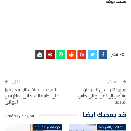
معجب بهذه:
انشر
السابق
التالي
نيجيريا تفوز على السودان
بالفيديو..المنتخب النيجيري يفوز
وتتأهل إلى ثمن نهائي كأس
على نظيره السوداني ويبلغ ثمن
أفريقيا
النهائي
قد يعجبك ايضا
المزيد عن المؤلف
كرة القدم الإفريقية
كرة القدم الإفريقية