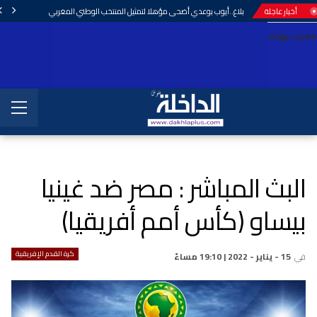
أخبار عاجلة
بلاغ..أيوب بوعدي أضحى مؤهلا لتمثيل المنتخب الوطني المغربي
معجب بهذه:
البث المباشر : مصر ضد غينيا
بيساو (كأس أمم أفريقيا)
كرة القدم الإفريقية
في
15 - يناير - 2022 | 19:10 مساءً