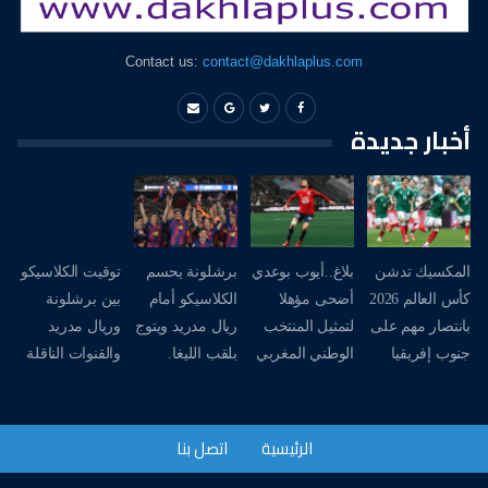
Contact us:
contact@dakhlaplus.com
أخبار جديدة
المكسيك تدشن
بلاغ..أيوب بوعدي
برشلونة يحسم
توقيت الكلاسيكو
كأس العالم 2026
أضحى مؤهلا
الكلاسيكو أمام
بين برشلونة
بانتصار مهم على
لتمثيل المنتخب
ريال مدريد ويتوج
وريال مدريد
جنوب إفريقيا
الوطني المغربي
بلقب الليغا.
والقنوات الناقلة
الرئيسية
اتصل بنا