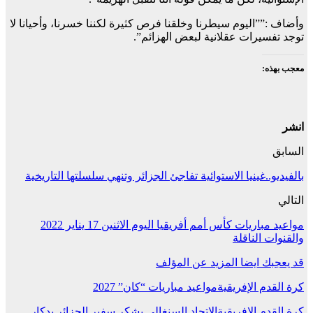
وأضاف :””اليوم سيطرنا وخلقنا فرص كثيرة لكننا خسرنا، وأحيانا لا
توجد تفسيرات عقلانية لبعض الهزائم”.
معجب بهذه:
انشر
السابق
بالفيديو..غينيا الاستوائية تفاجئ الجزائر وتنهي سلسلتها التاريخية
التالي
مواعيد مباريات كأس أمم أفريقيا اليوم الاثنين 17 يناير 2022
والقنوات الناقلة
قد يعجبك ايضا
المزيد عن المؤلف
كرة القدم الإفريقية
مواعيد مباريات “كان” 2027
كرة القدم الإفريقية
الاتحاد السنغالي يشكر سفير الجزائر بدكار