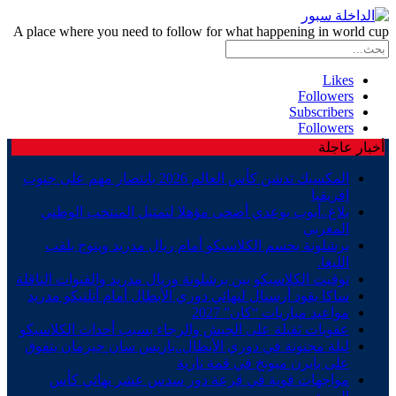
A place where you need to follow for what happening in world cup
Likes
Followers
Subscribers
Followers
أخبار عاجلة
المكسيك تدشن كأس العالم 2026 بانتصار مهم على جنوب
إفريقيا
بلاغ..أيوب بوعدي أضحى مؤهلا لتمثيل المنتخب الوطني
المغربي
برشلونة يحسم الكلاسيكو أمام ريال مدريد ويتوج بلقب
الليغا.
توقيت الكلاسيكو بين برشلونة وريال مدريد والقنوات الناقلة
ساكا يقود أرسنال لنهائي دوري الأبطال أمام أتلتيكو مدريد
مواعيد مباريات “كان” 2027
عقوبات ثقيلة على الجيش والرجاء بسبب أحداث الكلاسيكو
ليلة مجنونة في دوري الأبطال..باريس سان جيرمان يتفوق
على بايرن ميونخ في قمة نارية
مواجهات قوية في قرعة دور سدس عشر نهائي كأس