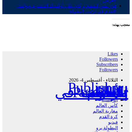
العرش
فوز ثمين لنهضة بركان على أولمبيك الدشيرة وتواصل
التقدم في ترتيب البطولة
معجب بهذه:
Likes
Followers
Subscribers
Followers
الثلاثاء - أغسطس 4- 2026
Publisher - تغطية إخبارية لكافة الأحداث الرياضية في المغرب والعالم.
الرئيسية
كأس العالم
مغاربة العالم
كرة القدم
فيديو
البطولة برو