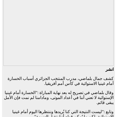
انشر
كشف جمال بلماضي، مدرب المنتخب الجزائري أسباب الخسارة
أمام غينيا الاستوائية في كأس أمم أفريقيا.
وقال بلماضي في تصريح له بعد نهاية المباراة :”الخسارة أمام غينيا
الإستوائية لا تعني أننا في أعداد الموتى، ومادامنا لم نمت فإن الأمل
يبقى قائم.
وتابع :”ليست النتيجة التي كنا نُريدها وننتظرها اليوم أمام غينيا
الإستوائية، لكن ما يُمكن قوله أننا نتقبل الهزيمة”.