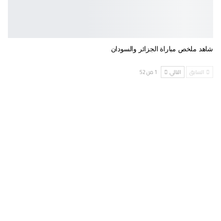
شاهد ملخص مباراة الجزائر والسودان
السابق
التالي
1 من 52