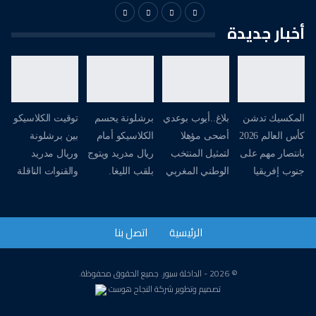
أخبار جديدة
المكسيك تدشن
بلاغ..أيوب بوعدي
برشلونة يحسم
توقيت الكلاسيكو
كأس العالم 2026
أضحى مؤهلا
الكلاسيكو أمام
بين برشلونة
بانتصار مهم على
لتمثيل المنتخب
ريال مدريد ويتوج
وريال مدريد
جنوب إفريقيا
الوطني المغربي
بلقب الليغا.
والقنوات الناقلة
الرئيسية
اتصل بنا
© 2026 - الداخلة سبور. جميع الحقوق محفوظة.
تصميم وتطوير
شركة
النجاح هوست