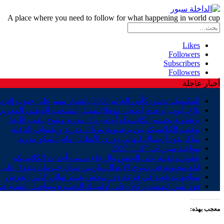
A place where you need to follow for what happening in world cup
Likes
Followers
Subscribers
Followers
أخبار عاجلة
المكسيك تدشن كأس العالم 2026 بانتصار مهم على جنوب إفريقيا
بلاغ..أيوب بوعدي أضحى مؤهلا لتمثيل المنتخب الوطني المغربي
برشلونة يحسم الكلاسيكو أمام ريال مدريد ويتوج بلقب الليغا.
توقيت الكلاسيكو بين برشلونة وريال مدريد والقنوات الناقلة
ساكا يقود أرسنال لنهائي دوري الأبطال أمام أتلتيكو مدريد
مواعيد مباريات “كان” 2027
عقوبات ثقيلة على الجيش والرجاء بسبب أحداث الكلاسيكو
ليلة مجنونة في دوري الأبطال..باريس سان جيرمان يتفوق على ب
مواجهات قوية في قرعة دور سدس عشر نهائي كأس العرش
فوز ثمين لنهضة بركان على أولمبيك الدشيرة وتواصل التقدم في
معجب بهذه: