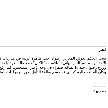
انشر
الأحد، برسم دور الثمن نهائي لمنافسات “الكان” ، مع حالة طرد واح
ووزع رضوان جيد 16 بطاقة صفراء في وجه لاعبي المنتخبين، كما رفع البطاقة الحمراء ضد اللاعب الغابوني اوبيسا عقب تدخله الخشن في حق لاعب من بوركينا فاسو.
وكان المنتخب البوركينابي قد حسم بطاقة التأهل لدور الربع لذات المنافس
معجب بهذه: