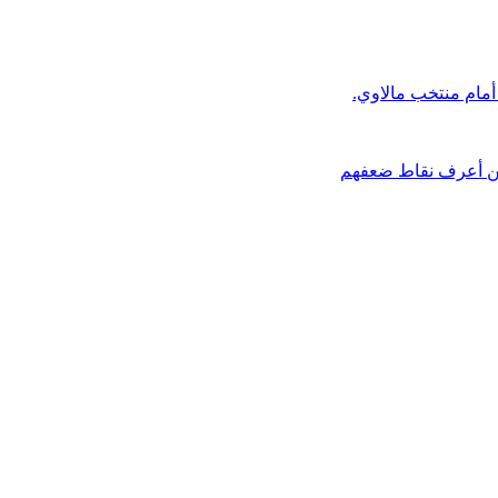
 أمام منتخب مالاوي.
كن أعرف نقاط ضعفهم