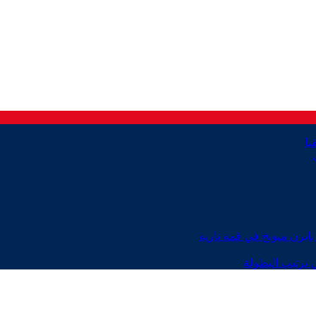
ايرن ميونخ في قمة نارية
 ترتيب البطولة