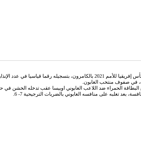
سجل الحكم الدولي المغربي رضوان جيد، ظاهرة غريبة في مباريات كأس إفريقيا للأمم 21
دة، في صفوف منتخب الغابون.
ة، بعد تغلبه على منافسه الغابوني بالضربات الترجيحية 7- 6.