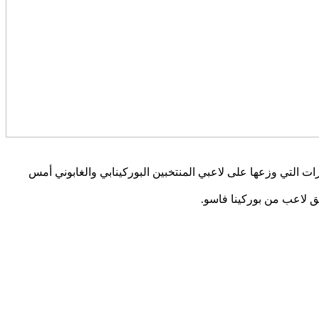
20 بالكامرون، بتسجيله رقما قياسيا في عدد الإنذارات التي وزعها على لاعبي المنتخبين البوركينابي والغابوني أمس