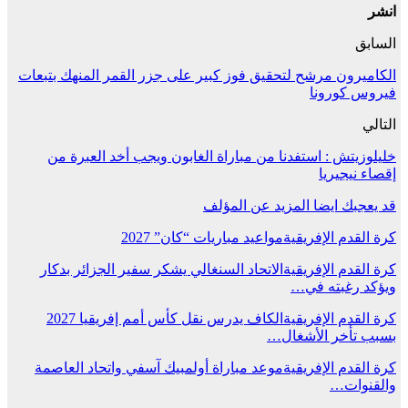
انشر
السابق
الكاميرون مرشح لتحقيق فوز كبير على جزر القمر المنهك بتبعات
فيروس كورونا
التالي
خليلوزيتش : استفدنا من مباراة الغابون ويجب أخد العبرة من
إقصاء نيجيريا
قد يعجبك ايضا
المزيد عن المؤلف
كرة القدم الإفريقية
مواعيد مباريات “كان” 2027
كرة القدم الإفريقية
الاتحاد السنغالي يشكر سفير الجزائر بدكار
ويؤكد رغبته في…
كرة القدم الإفريقية
الكاف يدرس نقل كأس أمم إفريقيا 2027
بسبب تأخر الأشغال…
كرة القدم الإفريقية
موعد مباراة أولمبيك آسفي واتحاد العاصمة
والقنوات…