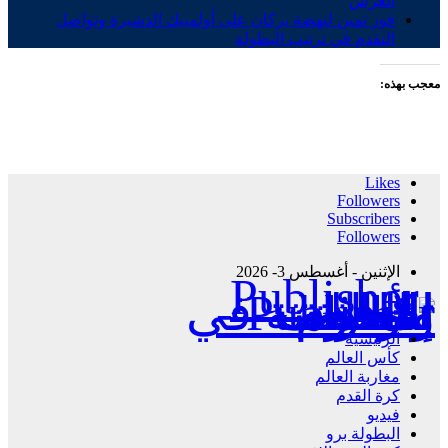
العرش
فوز ثمين لنهضة بركان على أولمبيك الدشيرة وتواصل
التقدم في ترتيب البطولة
معجب بهذه:
Likes
Followers
Subscribers
Followers
الإثنين - أغسطس 3- 2026
Publisher - تغطية إخبارية لكافة الأحداث الرياضية في المغرب والعالم.
الرئيسية
كأس العالم
مغاربة العالم
كرة القدم
فيديو
البطولة برو