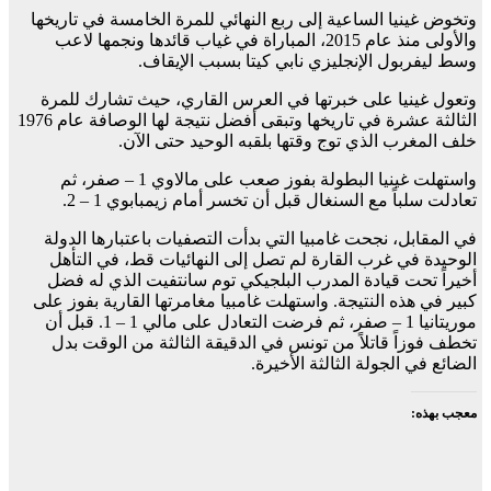
وتخوض غينيا الساعية إلى ربع النهائي للمرة الخامسة في تاريخها
والأولى منذ عام 2015، المباراة في غياب قائدها ونجمها لاعب
وسط ليفربول الإنجليزي نابي كيتا بسبب الإيقاف.
وتعول غينيا على خبرتها في العرس القاري، حيث تشارك للمرة
الثالثة عشرة في تاريخها وتبقى أفضل نتيجة لها الوصافة عام 1976
خلف المغرب الذي توج وقتها بلقبه الوحيد حتى الآن.
واستهلت غينيا البطولة بفوز صعب على مالاوي 1 – صفر، ثم
تعادلت سلباً مع السنغال قبل أن تخسر أمام زيمبابوي 1 – 2.
في المقابل، نجحت غامبيا التي بدأت التصفيات باعتبارها الدولة
الوحيدة في غرب القارة لم تصل إلى النهائيات قط، في التأهل
أخيراً تحت قيادة المدرب البلجيكي توم سانتفيت الذي له فضل
كبير في هذه النتيجة. واستهلت غامبيا مغامرتها القارية بفوز على
موريتانيا 1 – صفر، ثم فرضت التعادل على مالي 1 – 1. قبل أن
تخطف فوزاً قاتلاً من تونس في الدقيقة الثالثة من الوقت بدل
الضائع في الجولة الثالثة الأخيرة.
معجب بهذه: