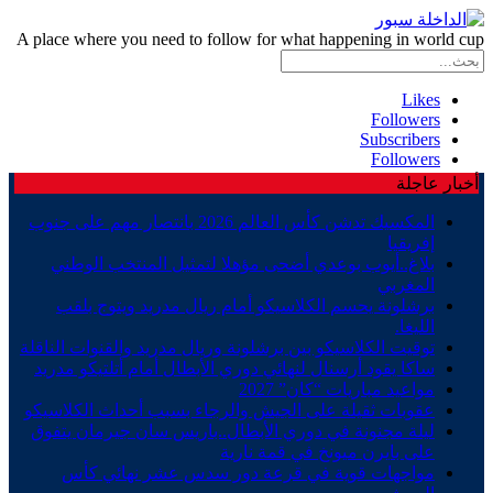
A place where you need to follow for what happening in world cup
Likes
Followers
Subscribers
Followers
أخبار عاجلة
المكسيك تدشن كأس العالم 2026 بانتصار مهم على جنوب
إفريقيا
بلاغ..أيوب بوعدي أضحى مؤهلا لتمثيل المنتخب الوطني
المغربي
برشلونة يحسم الكلاسيكو أمام ريال مدريد ويتوج بلقب
الليغا.
توقيت الكلاسيكو بين برشلونة وريال مدريد والقنوات الناقلة
ساكا يقود أرسنال لنهائي دوري الأبطال أمام أتلتيكو مدريد
مواعيد مباريات “كان” 2027
عقوبات ثقيلة على الجيش والرجاء بسبب أحداث الكلاسيكو
ليلة مجنونة في دوري الأبطال..باريس سان جيرمان يتفوق
على بايرن ميونخ في قمة نارية
مواجهات قوية في قرعة دور سدس عشر نهائي كأس