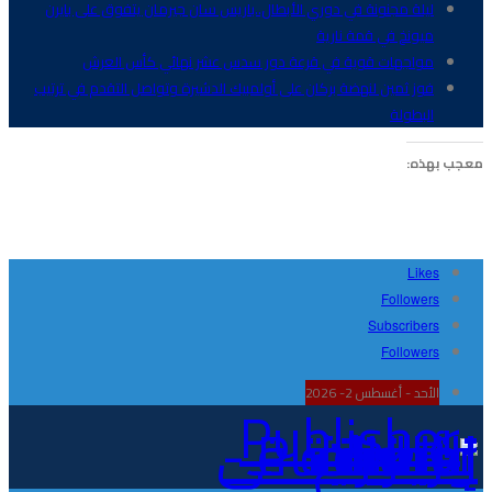
ليلة مجنونة في دوري الأبطال..باريس سان جيرمان يتفوق على بايرن
ميونخ في قمة نارية
مواجهات قوية في قرعة دور سدس عشر نهائي كأس العرش
فوز ثمين لنهضة بركان على أولمبيك الدشيرة وتواصل التقدم في ترتيب
البطولة
معجب بهذه:
Likes
Followers
Subscribers
Followers
الأحد - أغسطس 2- 2026
Publisher - تغطية إخبارية لكافة الأحداث الرياضية في المغرب والعالم.