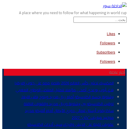
A place where you need to follow for what happening in world cup
Likes
Followers
Subscribers
Followers
أخبار عاجلة
المكسيك تدشن كأس العالم 2026 بانتصار مهم على جنوب إفريقيا
بلاغ..أيوب بوعدي أضحى مؤهلا لتمثيل المنتخب الوطني المغربي
برشلونة يحسم الكلاسيكو أمام ريال مدريد ويتوج بلقب الليغا.
توقيت الكلاسيكو بين برشلونة وريال مدريد والقنوات الناقلة
ساكا يقود أرسنال لنهائي دوري الأبطال أمام أتلتيكو مدريد
مواعيد مباريات “كان” 2027
عقوبات ثقيلة على الجيش والرجاء بسبب أحداث الكلاسيكو