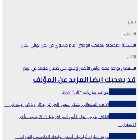
انشر
السابق
التشكيلة المحتملة للمنتخب الوطني أمام مالاوي في ثمن نهائي الكان
التالي
السنيغال تواجه عقبة الرأس الأخضر وعينها على ضمان مقعد في الربع
قد يعجبك ايضا
المزيد عن المؤلف
كرة القدم الإفريقية
مواعيد مباريات “كان” 2027
كرة القدم الإفريقية
الاتحاد السنغالي يشكر سفير الجزائر بدكار ويؤكد رغبته في…
كرة القدم الإفريقية
الكاف يدرس نقل كأس أمم إفريقيا 2027 بسبب تأخر
الأشغال…
كرة القدم الإفريقية
موعد مباراة أولمبيك آسفي واتحاد العاصمة والقنوات…