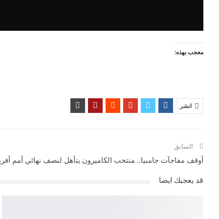
معجب بهذه:
انشر
السابق
أوقف مفاجآت جامبيا.. منتخب الكاميرون يتأهل لنصف نهائي أمم أفريق
قد يعجبك ايضا