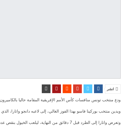
انشر
ودع منتخب تونس منافسات كأس الأمم الإفريقية المقامة حاليا بالكاميرون، بعد خسارته على يد نظيره بوركينا فاسو (1-0)، 
ويدين منتخب بوركينا فاسو بهذا الفوز الغالي، إلى لاعبه دانجو واتارا، الذي سجل هدف اللق
وتعرض واتارا إلى الطرد قبل 7 دقائق من النهاية، ليلعب الخيول بنقص عددي، إلا أن نسور قرطاج فشلوا في استغلال النقص العددي والعودة في النتيجة.