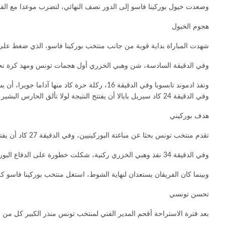
وصعدت خيول بوركينا فاسو إلى الدور نصف النهائي، لتضرب موعدا مع الفائز م
هجوم الخيول
شهدت المباراة بداية قوية من جانب منتخب بوركينا فاسو، الذي ضغط على
وفي الدقيقة السادسة، شن وهبي الخزري أول هجمات تونس ومهد كرة نحو
ونفذ ادموند تابسوبا وفي الدقيقة 16، ركلة حرة كاد منها آداما جويرا، أن يسجل هدف افتتاح النتيجة، لكن الحارس البشير بن سعيد كان في المكان المناسب.
وفي الدقيقة 24 كاد سيريل بايالا أن يفتتح النتيجة لولا تألق الحارس البشير بن سعيد، الذي أخرج الكرة إلى الضربة الركنية.
هدف بوركيني
تقدم منتخب تونس بحثا عن مباغتة البوركينيين، وفي الدقيقة 27 كاد أن يفتتح منتخب تونس النتيجة من ركلة حرة مباشرة نفذها وهبي الخزري، لكن الحارس البوركيني أنقذ الموقف في آخر لحظة وحول الكرة إلى الركلة الركنية.
وفي الدقيقة 34 نفذ وهبي الخزري ركنية، شكلت خطورة على الدفاع البوركيني، كاد أن يستغلها عيسى العيدوني لكن كرته أخطأت المرمى.
وبينما كان الفريقان يستعدان لنهاية الشوط، استغل منتخب بوركينا فاسو 
تحسن تونسي
بعد فترة الاستراحة أقحم المدير الفني لمنتخب تونس منذر الكبير كل من