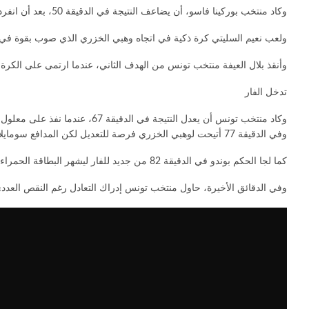
وكاد منتخب بوركينا فاسو، أن يضاعف النتيجة في الدقيقة 50، بعد أن انفرد بايلا بالحارس بن سعيد الذي تصدى للكرة في النهاية.
ولعب نعيم السليتي كرة ذكية في اتجاه وهبي الخزري الذي صوب بقوة في الدقيقة 57، لكن كرته مرت بجانب مرمى الحارس البوركي
وأنقذ بلال العيفة منتخب تونس من الهدف الثاني، عندما ارتمى على الكرة ق
تدخل الفار
وكاد منتخب تونس أن يعدل النتيجة في الدقيقة 67، عندما نفذ على معلول ركلة حرة مباشرة تألق أمامها الحارس كوفي الذي أخرج الكرة إلى الركنية.
وفي الدقيقة 77 أتيحت لوهبي الخزري فرصة للتعديل لكن المدافع سومايلا واتارا تدخل بقوة وعرقله بعد إبعاد الكرة، ليلجأ الحكم البوتسواني إلى الفار لكنه، أعلن أنه لا وجود لركلة جزاء.
كما لجا الحكم بوندو في الدقيقة 82 من جديد للفار ليشهر البطاقة الحمراء في وجه اللاعب البوركيني وصاحب الهدف دانجو واتارا، بعد تعمده ضرب علي معلول على وجهه بمرفق اليد.
وفي الدقائق الأخيرة، حاول منتخب تونس إدراك التعادل رغم النقص العد