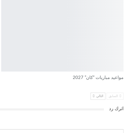
مواعيد مباريات “كان” 2027
السابق
التالي
اترك رد