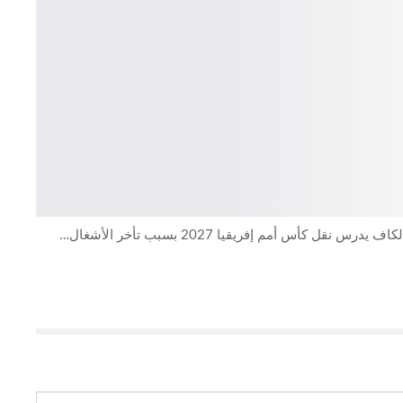
كاف يدرس نقل كأس أمم إفريقيا 2027 بسبب تأخر الأشغال…