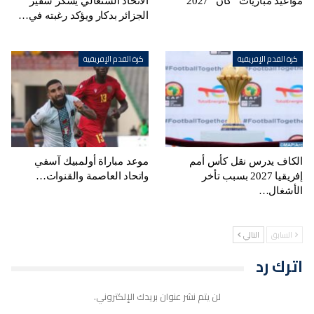
مواعيد مباريات “كان” 2027
الاتحاد السنغالي يشكر سفير
الجزائر بدكار ويؤكد رغبته في…
كرة القدم الإفريقية
كرة القدم الإفريقية
الكاف يدرس نقل كأس أمم
موعد مباراة أولمبيك آسفي
إفريقيا 2027 بسبب تأخر
واتحاد العاصمة والقنوات…
الأشغال…
السابق
التالي
اترك رد
لن يتم نشر عنوان بريدك الإلكتروني.