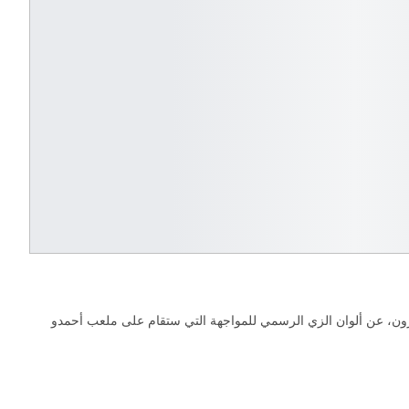
غربي ونظيره المصري، في الدور ربع النهائي لبطولة كأس الأمم الإفريقية 2021 المقامة حاليًا بالكاميرون، عن ألوان الزي الرسمي للمواجهة التي ستقام على ملعب أحمدو