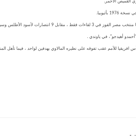
ي القميص الأحمر.
 بأثيوبيا.
حمدو أهيدجو”، في ياوندي .
أس افريقيا للأمم عقب تفوقه على نظيره المالاوي بهدفين لواحد ، فيما تأهل ا