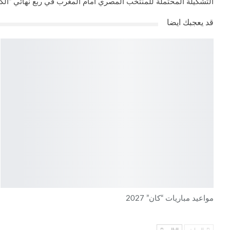
التشكيلة المحتملة للمنتخب المصري أمام المغرب في ربع نهائي “الك
قد يعجبك ايضا
مواعيد مباريات “كان” 2027