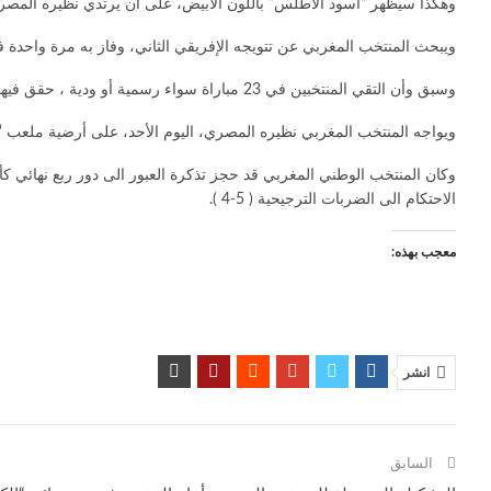
وهكذا سيظهر “أسود الأطلس” باللون الأبيض، على أن يرتدي نظيره المصر
ويبحث المنتخب المغربي عن تتويجه الإفريقي الثاني، وفاز به مرة واحدة في نسخة 1976
وسبق وأن التقي المنتخبين في 23 مباراة سواء رسمية أو ودية ، حقق فيها منتخب مصر الفوز في 3 لقاءات فقط ، مقابل 9 انتصارات لأسود الأطلس وسيطر التعادل في 11 مواجهة.
ويواجه المنتخب المغربي نظيره المصري، اليوم الأحد، على أرضية ملعب “أ
وكان المنتخب الوطني المغربي قد حجز تذكرة العبور الى دور ربع نهائي ك
الاحتكام الى الضربات الترجيحية ( 5-4 ).
معجب بهذه:
انشر
السابق