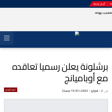
أخبار عاجلة
عجب بهذه:
برشلونة يعلن رسميا تعاقده
مع أوباميانج
كرة القدم
في
2 - فبراير - 2022 | 13:33 مساءً