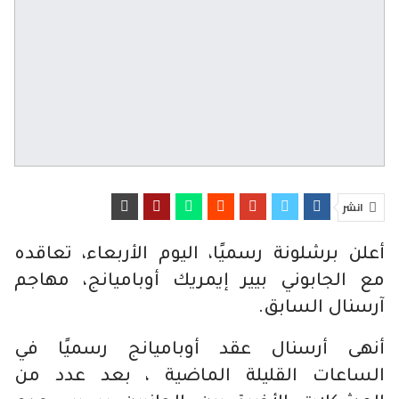
انشر
أعلن برشلونة رسميًا، اليوم الأربعاء، تعاقده
مع الجابوني بيير إيمريك أوباميانج، مهاجم
آرسنال السابق.
أنهى أرسنال عقد أوباميانج رسميًا في
الساعات القليلة الماضية ، بعد عدد من