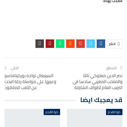
معجب بهذه:
انشر
السابق
التالي
نصر الدين معتوكي ثالثا
السينيغال تواجه بوركينافاصو
والمنتخب المغربي سادسا في
وعينها على مواصلة رحلة البحث
الترتيب العام لطواف الشارقة
عن اللقب المفقود
قد يعجبك ايضا
كرة القدم
كرة القدم