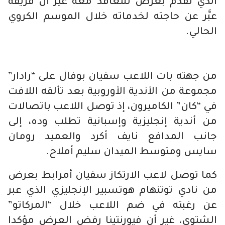
الذي تقدم بعرض للتعاقد معه غير أن فريقه
عبَّر عن حاجته لخدماته خلال الموسم الكروي
الحالي.
من جهته بات اللاعب سفيان بوفال على “رادار”
مجموعة من الأندية الأوروبية بعد تألقه اللافت
في “كان” الكاميرون، إذ توصل اللاعب باتصالات
من أندية إنجليزية وإسبانية تطلب وده، إلى
جانب المدافع نايف أكرد والعميد رومان
سايس ومتوسط الميدان سليم أملاح.
كما توصل لاعب الارتكاز سفيان أمرابط بعرض
من نادي توتنهام هوتسبير الإنجليزي الذي عبر
عن رغبته في ضم اللاعب خلال “المركاتو”
الشتوي، غير أن فيورنتينا رفض العرض مؤكدا