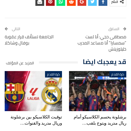
انشر
السابق
التالي
مصطفى حجي: أنا لست
الجامعة تستأنف قرار عقوبة
“سمسارا” أنا مساعد المدرب
بوفال وشاكلا
خليلوزيتش
قد يعجبك ايضا
المزيد عن المؤلف
كرة القدم
كرة القدم
برشلونة يحسم الكلاسيكو أمام
توقيت الكلاسيكو بين برشلونة
ريال مدريد ويتوج بلقب…
وريال مدريد والقنوات…