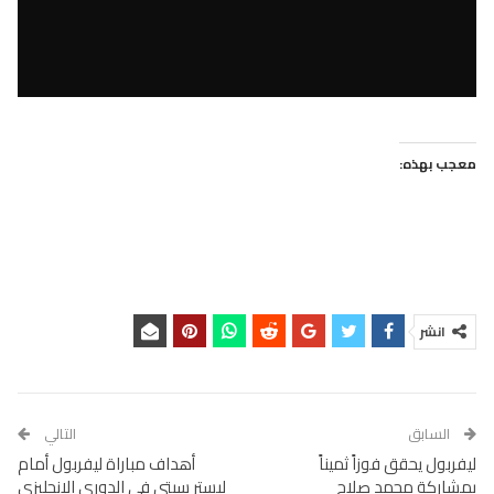
معجب بهذه:
انشر
السابق
التالي
ليفربول يحقق فوزاً ثميناً
أهداف مباراة ليفربول أمام
بمشاركة محمد صلاح
ليستر سيتي في الدوري الانجليزي