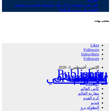
العرش
فوز ثمين لنهضة بركان على أولمبيك الدشيرة وتواصل
التقدم في ترتيب البطولة
معجب بهذه:
Likes
Followers
Subscribers
Followers
الإثنين - أغسطس 3- 2026
Publisher - تغطية إخبارية لكافة الأحداث الرياضية في المغرب والعالم.
الرئيسية
كأس العالم
مغاربة العالم
كرة القدم
فيديو
البطولة برو