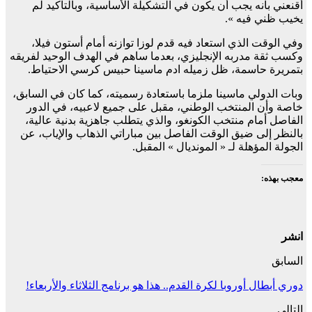
أقنعني بأنه يجب أن يكون في التشكيلة الأساسية، وبالتأكيد لم
يخيب ظني فيه ».
وفي الوقت الذي استعاد فيه قدم لوزا توازنه أمام أستون فيلا،
وكسب ثقة مدربه الإنجليزي، بعدما ساهم في الهدف الوحيد لفريقه
بتمريرة حاسمة، ظل زميله ادم ماسينا حبيس كرسي الاحتياط.
وبات الدولي ماسينا ملزما باستعادة رسميته، كما كان في السابق،
خاصة وأن المنتخب الوطني، مقبل على جميع لاعبيه، في الدور
الفاصل أمام منتخب الكونغو، والذي يتطلب جاهزية بدنية عالية،
بالنظر إلى ضيق الوقت الفاصل بين مباراتي الذهاب والإياب، عن
الجولة المؤهلة لـ « المونديال » المقبل.
معجب بهذه:
انشر
السابق
دوري أبطال أوروبا لكرة القدم.. هذا هو برنامج الثلاثاء والأربعاء!
التالي