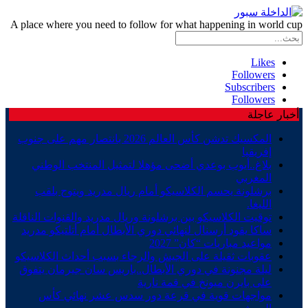
A place where you need to follow for what happening in world cup
Likes
Followers
Subscribers
Followers
أخبار عاجلة
المكسيك تدشن كأس العالم 2026 بانتصار مهم على جنوب
إفريقيا
بلاغ..أيوب بوعدي أضحى مؤهلا لتمثيل المنتخب الوطني
المغربي
برشلونة يحسم الكلاسيكو أمام ريال مدريد ويتوج بلقب
الليغا.
توقيت الكلاسيكو بين برشلونة وريال مدريد والقنوات الناقلة
ساكا يقود أرسنال لنهائي دوري الأبطال أمام أتلتيكو مدريد
مواعيد مباريات “كان” 2027
عقوبات ثقيلة على الجيش والرجاء بسبب أحداث الكلاسيكو
ليلة مجنونة في دوري الأبطال..باريس سان جيرمان يتفوق
على بايرن ميونخ في قمة نارية
مواجهات قوية في قرعة دور سدس عشر نهائي كأس