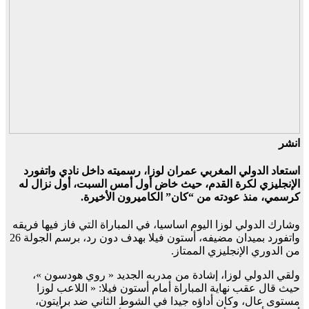
انشر
استعاد الدولي المغربي عمران لوزا، رسميته داخل نادي واتفورد
الإنجليزي لكرة القدم، حيث خاض أول أمس السبت، أول نزال له
كرسمي، منذ عودته من “كان” الكاميرون الأخيرة.
وشارك الدولي لوزا اليوم اساسيا، في المباراة التي فاز فيها فريقه
واتفورد بميدان مضيفه، أستون فيلا بهدف دون رد، برسم الجولة 26
من الدوري الإنجليزي الممتاز.
ولقي الدولي لوزا، إشادة من مدربه الجديد « روي هودسون »،
حيث قال عقب نهاية المباراة أمام أستون فيلا: « اللاعب لوزا
مستوى عال، وكان أداؤه جيدا في الشوط الثاني ضد برايتون،