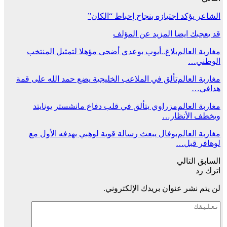
الشاعر يؤكد اجتيازه بنجاح إحباط “الكان”
قد يعجبك ايضا
المزيد عن المؤلف
مغاربة العالم
بلاغ..أيوب بوعدي أضحى مؤهلا لتمثيل المنتخب
الوطني…
مغاربة العالم
تألق في الملاعب الخليجية يضع حمد الله على قمة
هدافي…
مغاربة العالم
مزراوي يتألق في قلب دفاع مانشستر يونايتد
ويخطف الأنظار…
مغاربة العالم
بوفال يبعث رسالة قوية لوهبي بهدفه الأول مع
لوهافر قبل…
السابق
التالي
اترك رد
لن يتم نشر عنوان بريدك الإلكتروني.