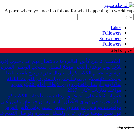
A place where you need to follow for what happening in world cup
Likes
Followers
Subscribers
Followers
أخبار عاجلة
المكسيك تدشن كأس العالم 2026 بانتصار مهم على جنوب إفريقيا
بلاغ..أيوب بوعدي أضحى مؤهلا لتمثيل المنتخب الوطني المغربي
برشلونة يحسم الكلاسيكو أمام ريال مدريد ويتوج بلقب الليغا.
توقيت الكلاسيكو بين برشلونة وريال مدريد والقنوات الناقلة
ساكا يقود أرسنال لنهائي دوري الأبطال أمام أتلتيكو مدريد
مواعيد مباريات “كان” 2027
عقوبات ثقيلة على الجيش والرجاء بسبب أحداث الكلاسيكو
ليلة مجنونة في دوري الأبطال..باريس سان جيرمان يتفوق على ب
مواجهات قوية في قرعة دور سدس عشر نهائي كأس العرش
فوز ثمين لنهضة بركان على أولمبيك الدشيرة وتواصل التقدم في
معجب بهذه: