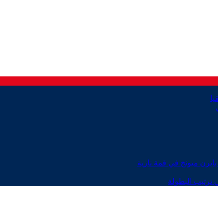
ايرن ميونخ في قمة نارية
 ترتيب البطولة