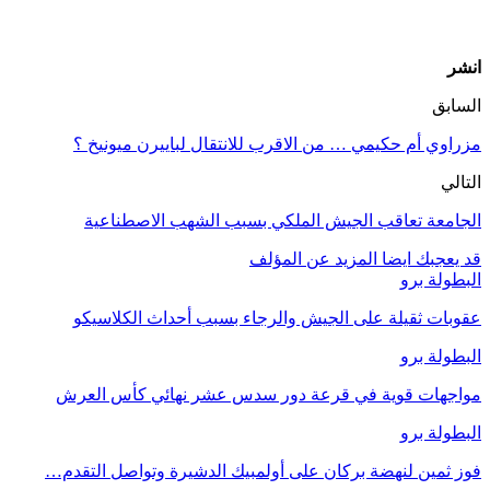
انشر
السابق
مزراوي أم حكيمي … من الاقرب للانتقال لباييرن ميونيخ ؟
التالي
الجامعة تعاقب الجيش الملكي بسبب الشهب الاصطناعية
قد يعجبك ايضا
المزيد عن المؤلف
البطولة برو
عقوبات ثقيلة على الجيش والرجاء بسبب أحداث الكلاسيكو
البطولة برو
مواجهات قوية في قرعة دور سدس عشر نهائي كأس العرش
البطولة برو
فوز ثمين لنهضة بركان على أولمبيك الدشيرة وتواصل التقدم…