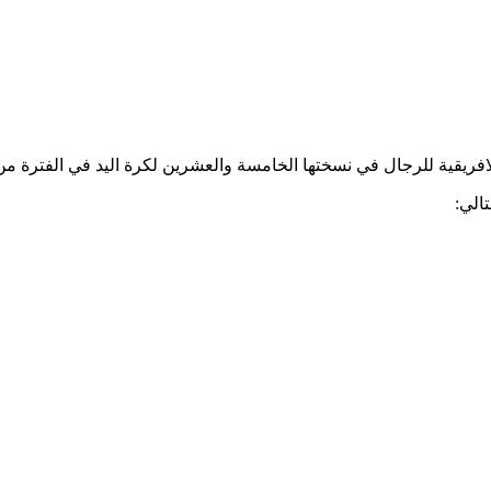
 في نسختها الخامسة والعشرين لكرة اليد في الفترة من 11 إلى 18 يوليوز 2022 في المغرب
الي: