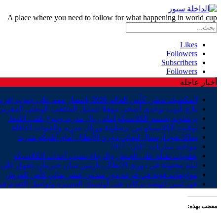
A place where you need to follow for what happening in world cup
Likes
Followers
Subscribers
Followers
أخبار عاجلة
المكسيك تدشن كأس العالم 2026 بانتصار مهم على جنوب إفريقيا
بلاغ..أيوب بوعدي أضحى مؤهلا لتمثيل المنتخب الوطني المغربي
برشلونة يحسم الكلاسيكو أمام ريال مدريد ويتوج بلقب الليغا.
توقيت الكلاسيكو بين برشلونة وريال مدريد والقنوات الناقلة
ساكا يقود أرسنال لنهائي دوري الأبطال أمام أتلتيكو مدريد
مواعيد مباريات “كان” 2027
عقوبات ثقيلة على الجيش والرجاء بسبب أحداث الكلاسيكو
ليلة مجنونة في دوري الأبطال..باريس سان جيرمان يتفوق على ب
مواجهات قوية في قرعة دور سدس عشر نهائي كأس العرش
فوز ثمين لنهضة بركان على أولمبيك الدشيرة وتواصل التقدم في
معجب بهذه: