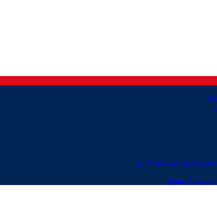
ايرن ميونخ في قمة نارية
 ترتيب البطولة