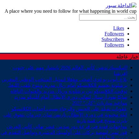
A place where you need to follow for what happening in world cup
Likes
Followers
Subscribers
Followers
بار عاجلة
المكسيك تدشن كأس العالم 2026 بانتصار مهم على جنوب
إفريقيا
بلاغ..أيوب بوعدي أضحى مؤهلا لتمثيل المنتخب الوطني المغربي
برشلونة يحسم الكلاسيكو أمام ريال مدريد ويتوج بلقب الليغا.
توقيت الكلاسيكو بين برشلونة وريال مدريد والقنوات الناقلة
ساكا يقود أرسنال لنهائي دوري الأبطال أمام أتلتيكو مدريد
مواعيد مباريات “كان” 2027
عقوبات ثقيلة على الجيش والرجاء بسبب أحداث الكلاسيكو
ليلة مجنونة في دوري الأبطال..باريس سان جيرمان يتفوق على
بايرن ميونخ في قمة نارية
مواجهات قوية في قرعة دور سدس عشر نهائي كأس العرش
فوز ثمين لنهضة بركان على أولمبيك الدشيرة وتواصل التقدم في
ترتيب البطولة