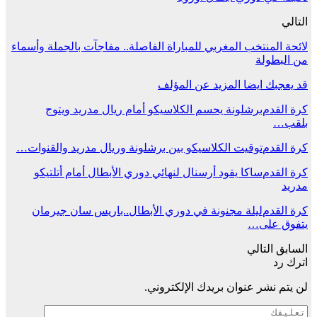
التالي
لائحة المنتخب المغربي للمباراة الفاصلة.. مفاجآت بالجملة وأسماء
من البطولة
قد يعجبك ايضا
المزيد عن المؤلف
كرة القدم
برشلونة يحسم الكلاسيكو أمام ريال مدريد ويتوج
بلقب…
كرة القدم
توقيت الكلاسيكو بين برشلونة وريال مدريد والقنوات…
كرة القدم
ساكا يقود أرسنال لنهائي دوري الأبطال أمام أتلتيكو
مدريد
كرة القدم
ليلة مجنونة في دوري الأبطال..باريس سان جيرمان
يتفوق على…
السابق
التالي
اترك رد
لن يتم نشر عنوان بريدك الإلكتروني.