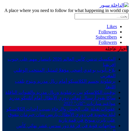
A place where you need to follow for what happening in world cup
Likes
Followers
Subscribers
Followers
أخبار عاجلة
المكسيك تدشن كأس العالم 2026 بانتصار مهم على جنوب
إفريقيا
بلاغ..أيوب بوعدي أضحى مؤهلا لتمثيل المنتخب الوطني
المغربي
برشلونة يحسم الكلاسيكو أمام ريال مدريد ويتوج بلقب
الليغا.
توقيت الكلاسيكو بين برشلونة وريال مدريد والقنوات الناقلة
ساكا يقود أرسنال لنهائي دوري الأبطال أمام أتلتيكو مدريد
مواعيد مباريات “كان” 2027
عقوبات ثقيلة على الجيش والرجاء بسبب أحداث الكلاسيكو
ليلة مجنونة في دوري الأبطال..باريس سان جيرمان يتفوق
على بايرن ميونخ في قمة نارية
مواجهات قوية في قرعة دور سدس عشر نهائي كأس