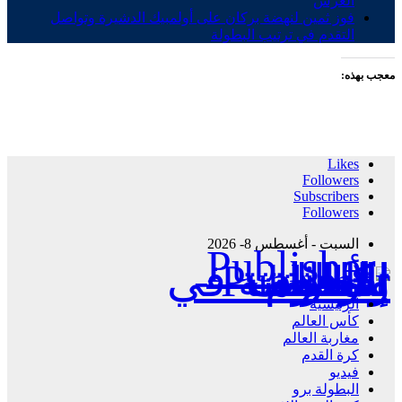
العرش
فوز ثمين لنهضة بركان على أولمبيك الدشيرة وتواصل
التقدم في ترتيب البطولة
معجب بهذه:
Likes
Followers
Subscribers
Followers
السبت - أغسطس 8- 2026
Publisher - تغطية إخبارية لكافة الأحداث الرياضية في المغرب والعالم.
الرئيسية
كأس العالم
مغاربة العالم
كرة القدم
فيديو
البطولة برو