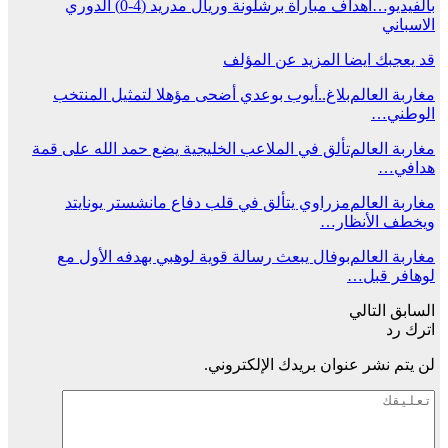
بالفيديو…اهداف مباراة برشلونة وريال مدريد (4-0) الدوري
الاسباني
قد يعجبك ايضا
المزيد عن المؤلف
مغاربة العالم
بلاغ..أيوب بوعدي أضحى مؤهلا لتمثيل المنتخب
الوطني…
مغاربة العالم
تألق في الملاعب الخليجية يضع حمد الله على قمة
هدافي…
مغاربة العالم
مزراوي يتألق في قلب دفاع مانشستر يونايتد
ويخطف الأنظار…
مغاربة العالم
بوفال يبعث رسالة قوية لوهبي بهدفه الأول مع
لوهافر قبل…
السابق
التالي
اترك رد
لن يتم نشر عنوان بريدك الإلكتروني.