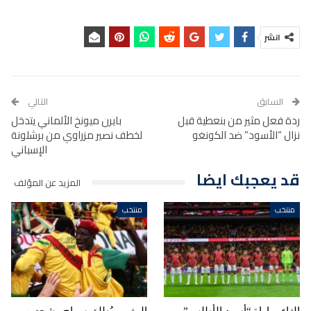
انشر
السابق
التالي
ردة فعل مثير من بنعطية قبل
بايرن ميونخ الألماني يتدخل
نزال “الأسود” ضد الكونغو
لخطف نصير مزراوي من برشلونة
الإسباني
قد يعجبك ايضا
المزيد عن المؤلف
منتخب
منتخب