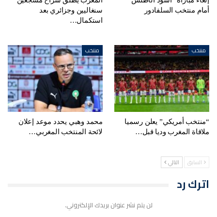
إلغاء مباراة “أسود الأطلس”
المغرب يُطلق سراح مشجعين
أمام منتخب السلفادور
سنغاليين وجزائري بعد
استكمال…
منتخب
منتخب
“منتخب أمريكي” يعلن رسميا
محمد وهبي يحدد موعد إعلان
ملاقاة المغرب وديا قبل…
لائحة المنتخب المغربي…
السابق
التالي
اترك رد
لن يتم نشر عنوان بريدك الإلكتروني.