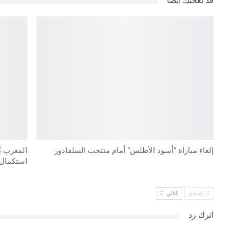
قد يعجبك ايضا
إلغاء مباراة “أسود الأطلس” أمام منتخب السلفادور
المغرب ي
استكمال
السابق
التالي
اترك رد