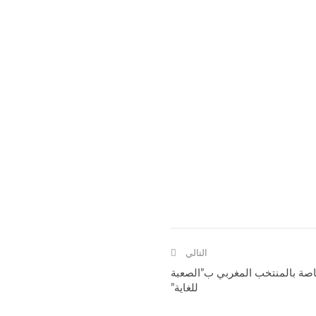
التالي
عة الخاصة بالمنتخب المغربي ب”الصعبة
للغاية”