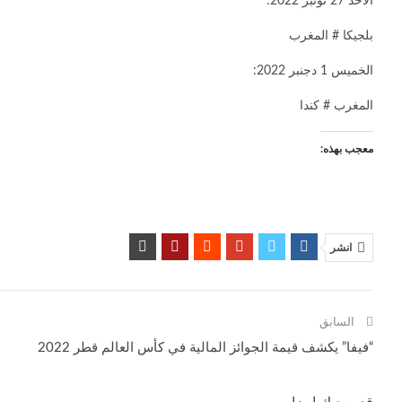
الأحد 27 نونبر 2022:
بلجيكا # المغرب
الخميس 1 دجنبر 2022:
المغرب # كندا
معجب بهذه:
انشر
السابق
“فيفا” يكشف قيمة الجوائز المالية في كأس العالم قطر 2022