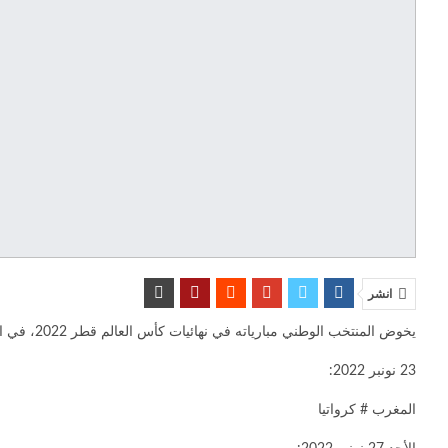
انشر
يخوض المنتخب الوطني مبارياته في نهائيات كأس العالم قطر 2022، في المجموعة السادسة، وفق البرنامج التالي:
23 نونبر 2022:
المغرب # كرواتيا