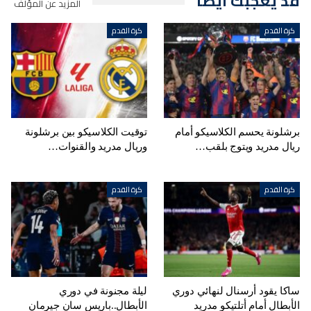
قد يعجبك ايضا
المزيد عن المؤلف
كرة القدم
كرة القدم
برشلونة يحسم الكلاسيكو أمام
توقيت الكلاسيكو بين برشلونة
ريال مدريد ويتوج بلقب…
وريال مدريد والقنوات…
كرة القدم
كرة القدم
ساكا يقود أرسنال لنهائي دوري
ليلة مجنونة في دوري
الأبطال أمام أتلتيكو مدريد
الأبطال..باريس سان جيرمان