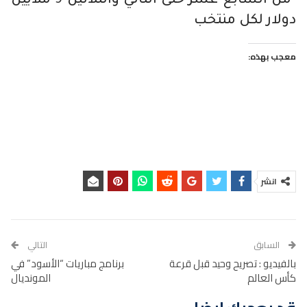
-من السابع عشر حتى الثاني والثلاثين 9 ملايين
دولار لكل منتخب
معجب بهذه:
انشر
السابق
التالي
بالفيديو : تصريح وحيد قبل قرعة
برنامج مباريات “الأسود” في
كأس العالم
المونديال