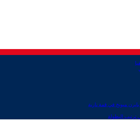
ايرن ميونخ في قمة نارية
 ترتيب البطولة