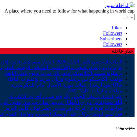
A place where you need to follow for what happening in world cup
Likes
Followers
Subscribers
Followers
أخبار عاجلة
المكسيك تدشن كأس العالم 2026 بانتصار مهم على جنوب إفريقيا
بلاغ..أيوب بوعدي أضحى مؤهلا لتمثيل المنتخب الوطني المغربي
برشلونة يحسم الكلاسيكو أمام ريال مدريد ويتوج بلقب الليغا.
توقيت الكلاسيكو بين برشلونة وريال مدريد والقنوات الناقلة
ساكا يقود أرسنال لنهائي دوري الأبطال أمام أتلتيكو مدريد
مواعيد مباريات “كان” 2027
عقوبات ثقيلة على الجيش والرجاء بسبب أحداث الكلاسيكو
ليلة مجنونة في دوري الأبطال..باريس سان جيرمان يتفوق على ب
مواجهات قوية في قرعة دور سدس عشر نهائي كأس العرش
فوز ثمين لنهضة بركان على أولمبيك الدشيرة وتواصل التقدم في
معجب بهذه: