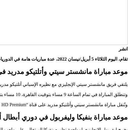
انشر
تقام، اليوم الثلاثاء 5 أبريل/نيسان 2022، عدة مباريات هامة في الدوريات الأوروبية والعربية.
موعد مباراة مانشستر سيتي وأتلتيكو مدريد في 
يلتقي فريق مانشستر سيتي الإنجليزي مع نظيره الإسباني أتلتيكو مدريد 
وتنطلق المباراة في تمام الساعة 9 مساء بتوقيت القاهرة، 10 مساء بتوقيت مكة المكرمة، 11 بتوقيت أبوظبي.
وتُنقل مباراة مانشستر سيتي وأتلتيكو مدريد على قناة “beIN Sports 1 HD Premium”، ويعلق عليها الجزائري حفيظ دراجي.
موعد مباراة بنفيكا وليفربول في دوري أبطال أو
يخرج ليفربول الإنجليزي لمواجهة نظيره بنفيكا البرتغالي على ملعب النو