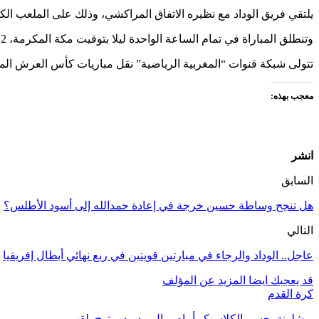
يلتقي فريق الوداد مع نظيره الاتفاق المراكشي، وذلك على الملعب ال
وتنطلق المباراة في تمام الساعة الواحدة ليلا بتوقيت مكة المكرمة، 2 ليلا بتوقيت أبوظبي.
تتولى شبكة قنوات “المغربية الرياضية” نقل مباريات كأس العرش الم
معجب بهذه:
انشر
السابق
هل تنجح وساطة حسين خرجة في إعادة حمدالله إلى أسود الأطلس؟
التالي
عاجل.. الوداد والرجاء في مبارتين قويتين في ربع نهائي أبطال إفريقيا
قد يعجبك ايضا
المزيد عن المؤلف
كرة القدم
برشلونة يحسم الكلاسيكو أمام ريال مدريد ويتوج بلقب…