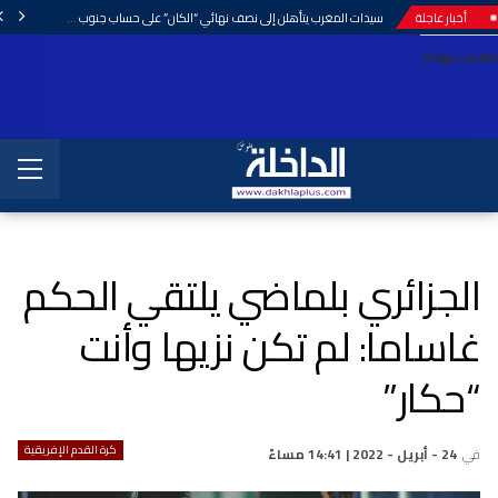
أخبار عاجلة
سيدات المغرب يتأهلن إلى نصف نهائي “الكان” على حساب جنوب إفريقيا.
معجب بهذه:
الجزائري بلماضي يلتقي الحكم
غاساما: لم تكن نزيها وأنت
“حكار”
كرة القدم الإفريقية
في
24 - أبريل - 2022 | 14:41 مساءً