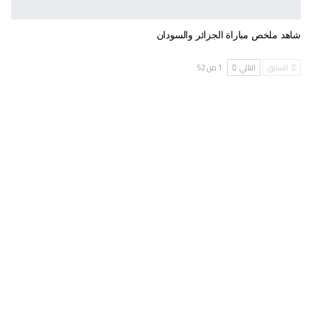
شاهد ملخص مباراة الجزائر والسودان
السابق
التالي
1 من 52