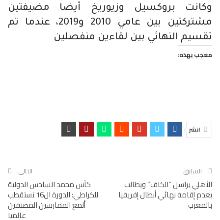
وكانت بروكسيل وزيوريخ أيضا مضيفتين
مشتركتين بين عامي 2010 و2019، عندما تم
تقسيم النهائي بين لقاءين منفصلين
معجب بهذه:
انشر
السابق
التالي
الأهلي يراسل “الكاف” ويطالب
كأس محمد السادس الدولية
بعدم إقامة نهائي أبطال إفريقيا
للكراطي: الدورة ال16 تستقطب
بالمغرب
ألمع الممارسين المصنفين
عالميا