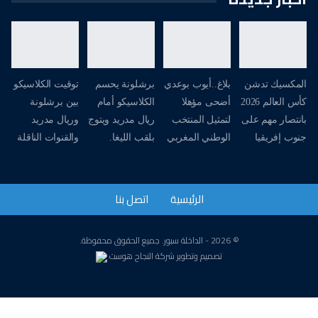
المكسيك تدشن
بلاغ..أيوب بوعدي
برشلونة يحسم
توقيت الكلاسيكو
كأس العالم 2026
أضحى مؤهلا
الكلاسيكو أمام
بين برشلونة
بانتصار مهم على
لتمثيل المنتخب
ريال مدريد ويتوج
وريال مدريد
جنوب إفريقيا
الوطني المغربي
بلقب الليغا.
والقنوات الناقلة
الرئيسية
اتصل بنا
© 2026 - الداخلة سبور. جميع الحقوق محفوظة.
تصميم وتطوير
شركة
النجاح هوست