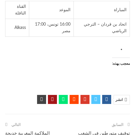
القناة
المباراة
الموعد
الناقلة
اتحاد بن قردان – الترجي
16:00 تونس، 17:00
Alkass
الرياضي
مصر
معجب بهذه:
انشر
السابق
التالي
توقيف متورطين في الشغب
الملاكمة المغربية خديجة