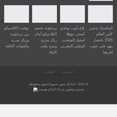
المكسيك تدشن
بلاغ..أيوب بوعدي
برشلونة يحسم
توقيت الكلاسيكو
كأس العالم
أضحى مؤهلا
الكلاسيكو أمام
بين برشلونة
2026 بانتصار
لتمثيل المنتخب
ريال مدريد
وريال مدريد
مهم على جنوب
الوطني المغربي
ويتوج بلقب
والقنوات الناقلة
إفريقيا
الليغا.
الرئيسية
اتصل بنا
© 2026 - الداخلة سبور. جميع الحقوق محفوظة.
تصميم وتطوير
شركة
النجاح هوست