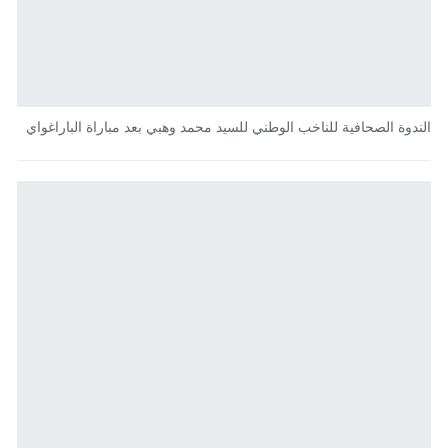
الندوة الصحافية للناخب الوطني للسيد محمد وهبي بعد مباراة الباراغواي