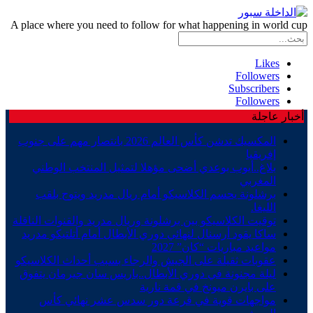
A place where you need to follow for what happening in world cup
Likes
Followers
Subscribers
Followers
أخبار عاجلة
المكسيك تدشن كأس العالم 2026 بانتصار مهم على جنوب
إفريقيا
بلاغ..أيوب بوعدي أضحى مؤهلا لتمثيل المنتخب الوطني
المغربي
برشلونة يحسم الكلاسيكو أمام ريال مدريد ويتوج بلقب
الليغا.
توقيت الكلاسيكو بين برشلونة وريال مدريد والقنوات الناقلة
ساكا يقود أرسنال لنهائي دوري الأبطال أمام أتلتيكو مدريد
مواعيد مباريات “كان” 2027
عقوبات ثقيلة على الجيش والرجاء بسبب أحداث الكلاسيكو
ليلة مجنونة في دوري الأبطال..باريس سان جيرمان يتفوق
على بايرن ميونخ في قمة نارية
مواجهات قوية في قرعة دور سدس عشر نهائي كأس