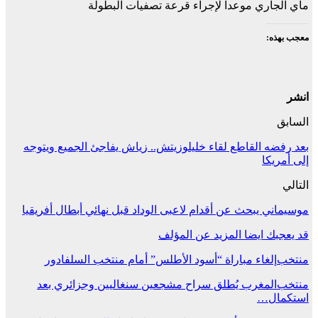
ماي الجاري موعدا لإجراء قرعة تصفيات البطولة
معجب بهذه:
انشر
السابق
بعد رفضه القاطع لقاء خليلوزيتش.. زياش يفاجئ الجميع ويتوجه
إلى أمريكا
التالي
موسيماني يبحث عن أقدام لاعبى الوداد قبل نهائي أبطال أفريقيا
قد يعجبك ايضا
المزيد عن المؤلف
منتخب
إلغاء مباراة “أسود الأطلس” أمام منتخب السلفادور
منتخب
المغرب يُطلق سراح مشجعين سنغاليين وجزائري بعد
استكمال…