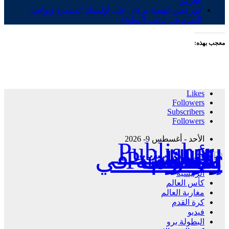
العرش
فوز ثمين لنهضة بركان على أولمبيك الدشيرة وتواصل
التقدم في ترتيب البطولة
معجب بهذه:
Likes
Followers
Subscribers
Followers
الأحد - أغسطس 9- 2026
Publisher - تغطية إخبارية لكافة الأحداث الرياضية في المغرب والعالم.
الرئيسية
كأس العالم
مغاربة العالم
كرة القدم
فيديو
البطولة برو