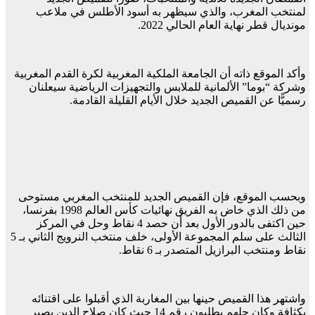
لمنتخب المغرب، والذي سيظهر به أسود الأطلس في ملاعب
مونديال قطر نهاية العام الحالي 2022.
وأكد الموقع ذاته أن الجامعة الملكية المغربية لكرة القدم المغربية
وشركة “بوما” الألمانية للملابس والتجهيزات الرياضية سيعلنان
رسميًّا عن القميص الجديد خلال الأيام القليلة القادمة.
وبحسب الموقع، فإن القميص الجديد للمنتخب المغربي مستوحى
من ذلك الذي خاض به الفريق نهائيات كأس العالم 1998 بفرنسا،
حين اكتفى بالدور الأول بعد أن حصد 4 نقاط وحل في المركز
الثالث على سلم المجموعة الأولى، خلف منتخب النرويج الثاني بـ 5
نقاط ومنتخب البرازيل المتصدر بـ 6 نقاط.
واشتهر هذا القميص حينها بين المغاربة الذي أقبلوا على اقتنائه
بكثافة وكان جلهم يطلبون رقم 14 حيث كان صلاح الدين بصير