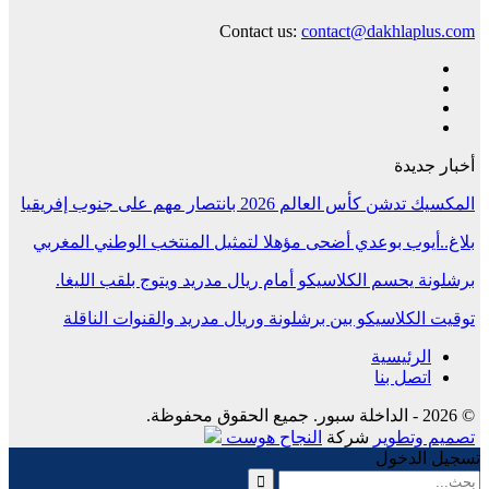
Contact us:
contact@dakhlaplus.com
أخبار جديدة
المكسيك تدشن كأس العالم 2026 بانتصار مهم على جنوب إفريقيا
بلاغ..أيوب بوعدي أضحى مؤهلا لتمثيل المنتخب الوطني المغربي
برشلونة يحسم الكلاسيكو أمام ريال مدريد ويتوج بلقب الليغا.
توقيت الكلاسيكو بين برشلونة وريال مدريد والقنوات الناقلة
الرئيسية
اتصل بنا
© 2026 - الداخلة سبور. جميع الحقوق محفوظة.
تصميم وتطوير
شركة
النجاح هوست
تسجيل الدخول