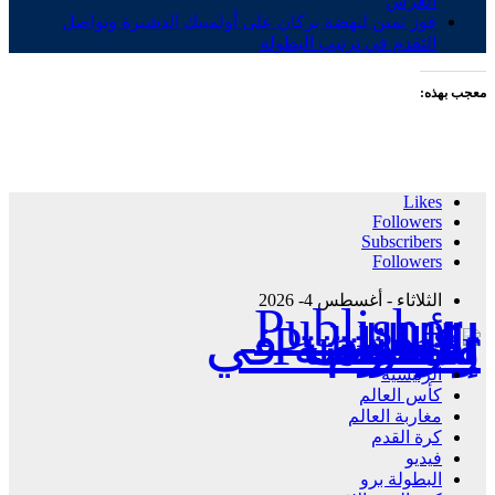
العرش
فوز ثمين لنهضة بركان على أولمبيك الدشيرة وتواصل
التقدم في ترتيب البطولة
معجب بهذه:
Likes
Followers
Subscribers
Followers
الثلاثاء - أغسطس 4- 2026
Publisher - تغطية إخبارية لكافة الأحداث الرياضية في المغرب والعالم.
الرئيسية
كأس العالم
مغاربة العالم
كرة القدم
فيديو
البطولة برو