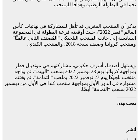
نجما في البطولة الوطنية وهدافا للمنتخب.
يذكر أن المنتخب المغربي قد تأهل للمشاركة في نهائيات كأس
العالم “قطر 2022″، حيث أوقعته قرعة البطولة في المجموعة
السادسة إلى جانب المنتخب البلجيكي “المُصنف الثاني عالميًّا”
ومنتخب كرواتيا وصيف نسخة 2018، والمنتخب الكندي.
ويستهل أصدقاء أشرف حكيمي، مشاركتهم في مونديال قطر
بمواجهة كرواتيا يوم 23 نوفمبر 2022 بملعب “البيت”، ثم يواجه
منتخب بلجيكا يوم 27 نوفمبر 2022 بملعب “الثمامة”، ثم يختتم
مشواره في الدور الأول بمواجهة منتخب كندا في الأول من ديسمبر
2022 بملعب “الثمامة” أيضًا.
معجب بهذه:
انشر