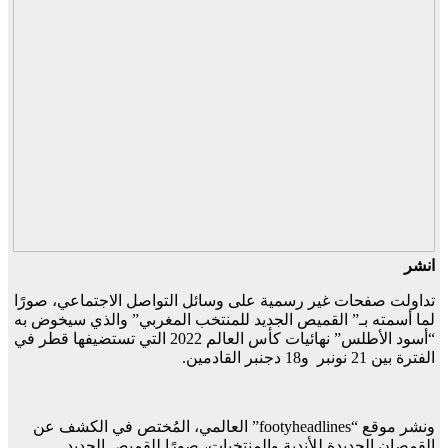
انشر
تداولت صفحات غير رسمية على وسائل التواصل الاجتماعي، صورًا
لما أسمته بـ” القميص الجديد للمنتخب المغربي” والذي سيخوض به
“أسود الأطلس” نهائيات كأس العالم 2022 التي تستضيفها قطر في
الفترة بين 21 نونبر و18 دجنبر القادمين.
ونشر موقع “footyheadlines” العالمي، المُختص في الكشف عن
القمصان الجديدة للأندية والمنتخبات، صورًا للقميص الجديد