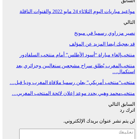
السابق
مواعيد مباريات اليوم الثلاثاء 24 مايو 2022 والقنوات الناقلة
التالي
نصير مزراوي رسميا في ميونخ
قد يعجبك ايضا
المزيد عن المؤلف
منتخب
إلغاء مباراة “أسود الأطلس” أمام منتخب السلفادور
منتخب
المغرب يُطلق سراح مشجعين سنغاليين وجزائري بعد
استكمال…
منتخب
“منتخب أمريكي” يعلن رسميا ملاقاة المغرب وديا قبل…
منتخب
محمد وهبي يحدد موعد إعلان لائحة المنتخب المغربي…
السابق
التالي
اترك رد
لن يتم نشر عنوان بريدك الإلكتروني.