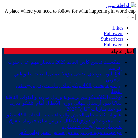
A place where you need to follow for what happening in world cup
Likes
Followers
Subscribers
Followers
أخبار عاجلة
المكسيك تدشن كأس العالم 2026 بانتصار مهم على جنوب
إفريقيا
بلاغ..أيوب بوعدي أضحى مؤهلا لتمثيل المنتخب الوطني
المغربي
برشلونة يحسم الكلاسيكو أمام ريال مدريد ويتوج بلقب
الليغا.
توقيت الكلاسيكو بين برشلونة وريال مدريد والقنوات الناقلة
ساكا يقود أرسنال لنهائي دوري الأبطال أمام أتلتيكو مدريد
مواعيد مباريات “كان” 2027
عقوبات ثقيلة على الجيش والرجاء بسبب أحداث الكلاسيكو
ليلة مجنونة في دوري الأبطال..باريس سان جيرمان يتفوق
على بايرن ميونخ في قمة نارية
مواجهات قوية في قرعة دور سدس عشر نهائي كأس