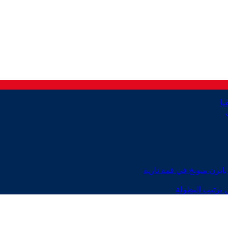
ايرن ميونخ في قمة نارية
 ترتيب البطولة