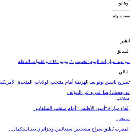
أوهايو.
معجب بهذه:
انشر
السابق
مواعيد مباريات اليوم الخميس 2 يونيو 2022 والقنوات الناقلة
التالي
تصريح ياسين بونو بعد الهزيمة أمام منتخب الولايات_المتحدة_الأمريكية
قد يعجبك ايضا
المزيد عن المؤلف
منتخب
إلغاء مباراة “أسود الأطلس” أمام منتخب السلفادور
منتخب
المغرب يُطلق سراح مشجعين سنغاليين وجزائري بعد استكمال…