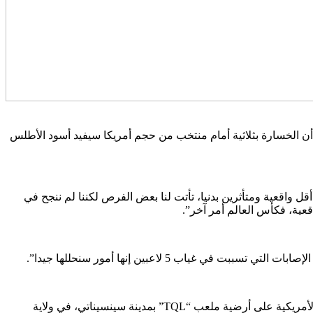
ا أن الخسارة بثلاثية أمام منتخب من حجم أمريكا سيفيد أسود الأطلس
أقل واقعية ومتأثرين بدنيا، تأتت لنا بعض الفرص لكننا لم ننجح في
قعية، فكأس العالم أمر آخر”.
 5 لاعبين إنها أمور سنحللها جيدا”.
وتعرض المنتخب المغربي إلى هزيمة ثقيلة بثلاثة أهداف نظيفة في مباراته الودية، التي جمعته صباح يومه الخميس، بمنتخب الولايات المتحدة الأمريكية على أرضية ملعب “TQL” بمدينة سينسيناتي، في ولاية