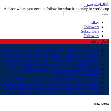
A place where you need to follow for what happening in world cup
Likes
Followers
Subscribers
Followers
أخبار عاجلة
المكسيك تدشن كأس العالم 2026 بانتصار مهم على جنوب إفريقيا
بلاغ..أيوب بوعدي أضحى مؤهلا لتمثيل المنتخب الوطني المغربي
برشلونة يحسم الكلاسيكو أمام ريال مدريد ويتوج بلقب الليغا.
توقيت الكلاسيكو بين برشلونة وريال مدريد والقنوات الناقلة
ساكا يقود أرسنال لنهائي دوري الأبطال أمام أتلتيكو مدريد
مواعيد مباريات “كان” 2027
عقوبات ثقيلة على الجيش والرجاء بسبب أحداث الكلاسيكو
ليلة مجنونة في دوري الأبطال..باريس سان جيرمان يتفوق على ب
مواجهات قوية في قرعة دور سدس عشر نهائي كأس العرش
فوز ثمين لنهضة بركان على أولمبيك الدشيرة وتواصل التقدم في
معجب بهذه: