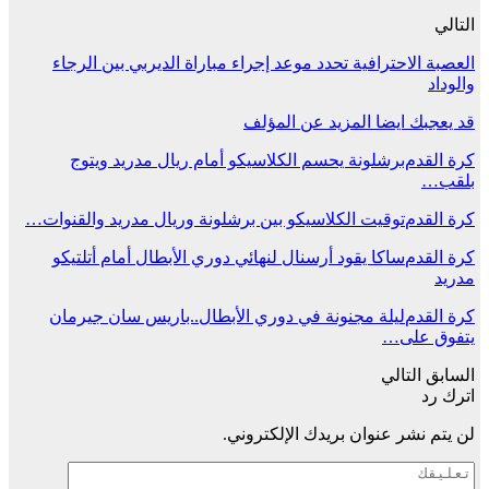
التالي
العصبة الاحترافية تحدد موعد إجراء مباراة الديربي بين الرجاء
والوداد
قد يعجبك ايضا
المزيد عن المؤلف
كرة القدم
برشلونة يحسم الكلاسيكو أمام ريال مدريد ويتوج
بلقب…
كرة القدم
توقيت الكلاسيكو بين برشلونة وريال مدريد والقنوات…
كرة القدم
ساكا يقود أرسنال لنهائي دوري الأبطال أمام أتلتيكو
مدريد
كرة القدم
ليلة مجنونة في دوري الأبطال..باريس سان جيرمان
يتفوق على…
السابق
التالي
اترك رد
لن يتم نشر عنوان بريدك الإلكتروني.