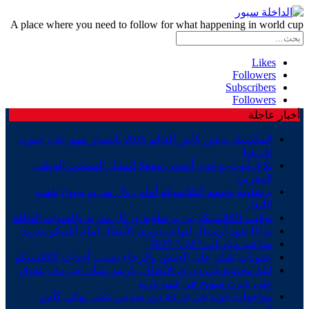
A place where you need to follow for what happening in world cup
Likes
Followers
Subscribers
Followers
أخبار عاجلة
المكسيك تدشن كأس العالم 2026 بانتصار مهم على جنوب
إفريقيا
بلاغ..أيوب بوعدي أضحى مؤهلا لتمثيل المنتخب الوطني
المغربي
برشلونة يحسم الكلاسيكو أمام ريال مدريد ويتوج بلقب
الليغا.
توقيت الكلاسيكو بين برشلونة وريال مدريد والقنوات الناقلة
ساكا يقود أرسنال لنهائي دوري الأبطال أمام أتلتيكو مدريد
مواعيد مباريات “كان” 2027
عقوبات ثقيلة على الجيش والرجاء بسبب أحداث الكلاسيكو
ليلة مجنونة في دوري الأبطال..باريس سان جيرمان يتفوق
على بايرن ميونخ في قمة نارية
مواجهات قوية في قرعة دور سدس عشر نهائي كأس