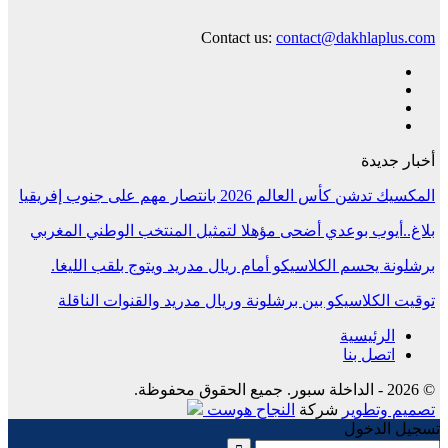
Contact us:
contact@dakhlaplus.com
أخبار جديدة
المكسيك تدشن كأس العالم 2026 بانتصار مهم على جنوب إفريقيا
بلاغ..أيوب بوعدي أضحى مؤهلا لتمثيل المنتخب الوطني المغربي
برشلونة يحسم الكلاسيكو أمام ريال مدريد ويتوج بلقب الليغا.
توقيت الكلاسيكو بين برشلونة وريال مدريد والقنوات الناقلة
الرئيسية
اتصل بنا
© 2026 - الداخلة سبور. جميع الحقوق محفوظة.
تصميم وتطوير
شركة
النجاح هوست
تسجيل الدخول