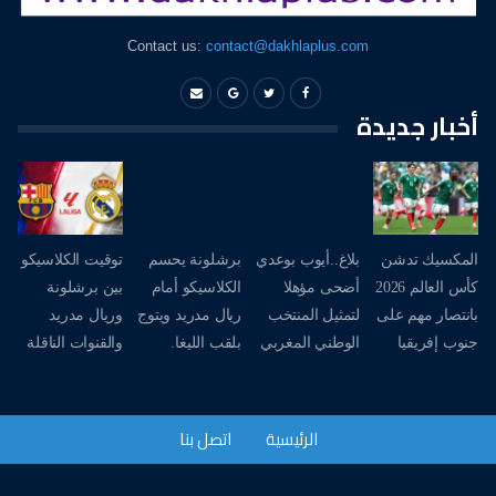
Contact us:
contact@dakhlaplus.com
أخبار جديدة
المكسيك تدشن
بلاغ..أيوب بوعدي
برشلونة يحسم
توقيت الكلاسيكو
كأس العالم 2026
أضحى مؤهلا
الكلاسيكو أمام
بين برشلونة
بانتصار مهم على
لتمثيل المنتخب
ريال مدريد ويتوج
وريال مدريد
جنوب إفريقيا
الوطني المغربي
بلقب الليغا.
والقنوات الناقلة
الرئيسية
اتصل بنا