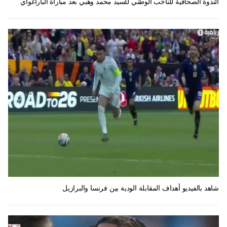
الندوة الصحافية للناخب الوطني للسيد محمد وهبي بعد مباراة الباراغواي
شاهد بالفيديو أهداف المقابلة الودية بين فرنسا والبرازيل