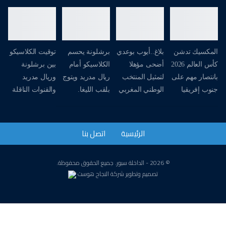
المكسيك تدشن
بلاغ..أيوب بوعدي
برشلونة يحسم
توقيت الكلاسيكو
كأس العالم 2026
أضحى مؤهلا
الكلاسيكو أمام
بين برشلونة
بانتصار مهم على
لتمثيل المنتخب
ريال مدريد ويتوج
وريال مدريد
جنوب إفريقيا
الوطني المغربي
بلقب الليغا.
والقنوات الناقلة
الرئيسية
اتصل بنا
© 2026 - الداخلة سبور. جميع الحقوق محفوظة.
تصميم وتطوير
شركة
النجاح هوست