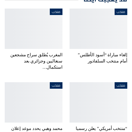
منتخب
منتخب
إلغاء مباراة “أسود الأطلس”
المغرب يُطلق سراح مشجعين
أمام منتخب السلفادور
سنغاليين وجزائري بعد
استكمال…
منتخب
منتخب
“منتخب أمريكي” يعلن رسميا
محمد وهبي يحدد موعد إعلان