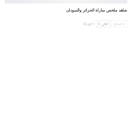
شاهد ملخص مباراة الجزائر والسودان
السابق
التالي
1 من 52