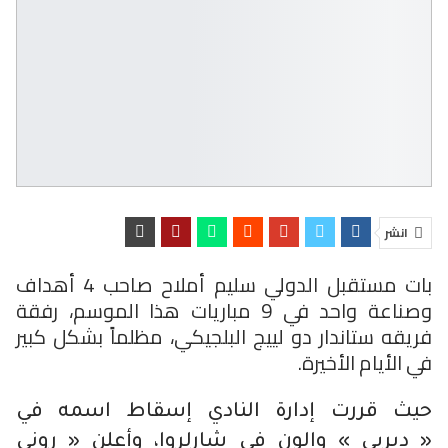
انشر
بات مستقبل الدولي سليم أملاح صاحب 4 أهداف
وصناعة واحد في 9 مباريات هذا الموسم، رفقة
فريقه ستاندار دو لييج البلجيكي، مظلماً بشكل كبير
في الأيام الأخيرة.
حيث قررت إدارة النادي إسقاط اسمه في
« ديربي » والون في شارلروا، وأعلن « روني