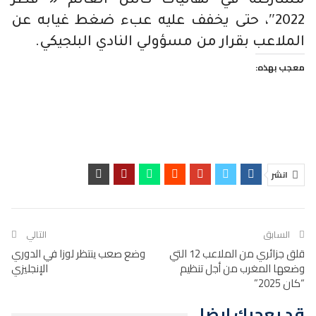
مشاركته في نهائيات كأس العالم « قطر
2022″، حتى يخفف عليه عبء ضغط غيابه عن
الملاعب بقرار من مسؤولي النادي البلجيكي.
معجب بهذه:
انشر
السابق
التالي
قلق جزائري من الملاعب 12 التي
وضع صعب ينتظر لوزا في الدوري
وضعها المغرب من أجل تنظيم
الإنجليزي
“كان 2025”
قد يعجبك ايضا