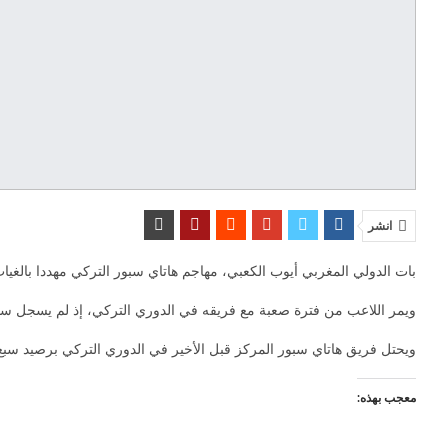
انشر
بات الدولي المغربي أيوب الكعبي، مهاجم هاتاي سبور التركي مهددا بالغياب ع
ويمر اللاعب من فترة صعبة مع فريقه في الدوري التركي، إذ لم يسجل سوى هدفين بعد مرور 10 جولات على بداية الموسم، رغم مشاركته كأساسي ف
ويحتل فريق هاتاي سبور المركز قبل الأخير في الدوري التركي برصيد سبع
معجب بهذه: