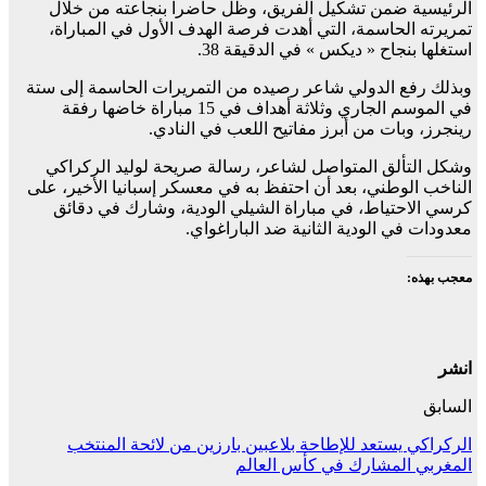
الرئيسية ضمن تشكيل الفريق، وظل حاضرا بنجاعته من خلال
تمريرته الحاسمة، التي أهدت فرصة الهدف الأول في المباراة،
استغلها بنجاح « ديكس » في الدقيقة 38.
وبذلك رفع الدولي شاعر رصيده من التمريرات الحاسمة إلى ستة
في الموسم الجاري وثلاثة أهداف في 15 مباراة خاضها رفقة
رينجرز، وبات من أبرز مفاتيح اللعب في النادي.
وشكل التألق المتواصل لشاعر، رسالة صريحة لوليد الركراكي
الناخب الوطني، بعد أن احتفظ به في معسكر إسبانيا الأخير، على
كرسي الاحتياط، في مباراة الشيلي الودية، وشارك في دقائق
معدودات في الودية الثانية ضد الباراغواي.
معجب بهذه:
انشر
السابق
الركراكي يستعد للإطاحة بلاعبين بارزين من لائحة المنتخب
المغربي المشارك في كأس العالم