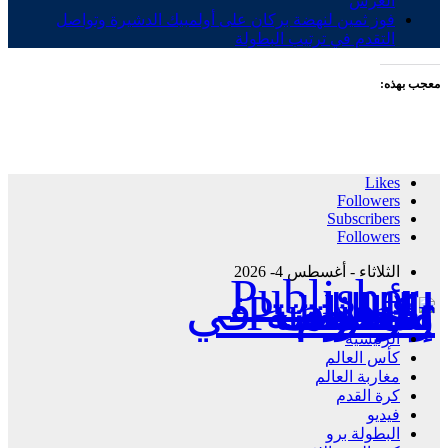
العرش
فوز ثمين لنهضة بركان على أولمبيك الدشيرة وتواصل
التقدم في ترتيب البطولة
معجب بهذه:
Likes
Followers
Subscribers
Followers
الثلاثاء - أغسطس 4- 2026
Publisher - تغطية إخبارية لكافة الأحداث الرياضية في المغرب والعالم.
الرئيسية
كأس العالم
مغاربة العالم
كرة القدم
فيديو
البطولة برو