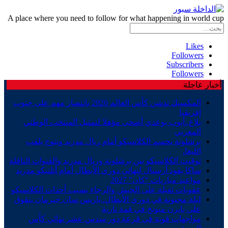
A place where you need to follow for what happening in world cup
Likes
Followers
Subscribers
Followers
أخبار عاجلة
المكسيك تدشن كأس العالم 2026 بانتصار مهم على جنوب
إفريقيا
بلاغ..أيوب بوعدي أضحى مؤهلا لتمثيل المنتخب الوطني
المغربي
برشلونة يحسم الكلاسيكو أمام ريال مدريد ويتوج بلقب
الليغا.
توقيت الكلاسيكو بين برشلونة وريال مدريد والقنوات الناقلة
ساكا يقود أرسنال لنهائي دوري الأبطال أمام أتلتيكو مدريد
مواعيد مباريات “كان” 2027
عقوبات ثقيلة على الجيش والرجاء بسبب أحداث الكلاسيكو
ليلة مجنونة في دوري الأبطال..باريس سان جيرمان يتفوق
على بايرن ميونخ في قمة نارية
مواجهات قوية في قرعة دور سدس عشر نهائي كأس