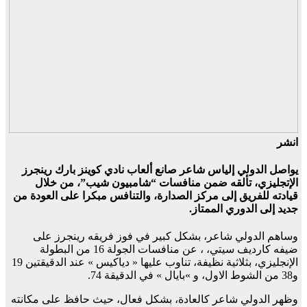
انشر
يواصل الدولي إلياس شاعر صانع ألعاب نادي كوينز بارك رينجرز
الإتجليزي، تألقه ضمن منافسات “شامبيون شيب”، من خلال
قيادته للفريق إلى مركز الصدارة، والتنافس مبكرا على العودة من
جديد إلى الدوري الممتاز.
وساهم الدولي شاعر، بشكل كبير في فوز فريقه رينجرز على
ضيفه كارديف سيتي، ، عن منافسات الجولة 16 من البطولة
الإنجليزي، بثلاثية نظيفة، تناوب عليها « دياكيس » عند الدقيقتين 19
و38 من الشوط الاول، و »بايال » في الدقيقة 74.
وظهر الدولي شاعر كالعادة، بشكل فعال، حيث حافظ على مكانته