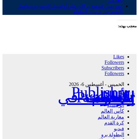
العرش
فوز ثمين لنهضة بركان على أولمبيك الدشيرة وتواصل
التقدم في ترتيب البطولة
معجب بهذه:
Likes
Followers
Subscribers
Followers
الخميس - أغسطس 6- 2026
Publisher - تغطية إخبارية لكافة الأحداث الرياضية في المغرب والعالم.
الرئيسية
كأس العالم
مغاربة العالم
كرة القدم
فيديو
البطولة برو