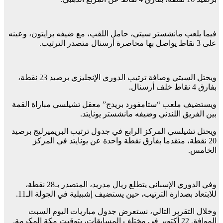
فيما يلعب مانشستر سيتي، حامل اللقب، مع ضيفه برايتون، وعينه
على 3 نقاط يواصل بها محاصرة أرسنال متصدر الترتيب.
ويحتل السيتي وصافة ترتيب الدوري الإنجليزي برصيد 23 نقطة،
بفارق 4 نقاط خلف أرسنال.
ويستضيف ملعب “ستامفورد بريدج” معقل تشيلسي مباراة القمة
بين الفريق اللندني وضيفه مانشستر يونايتد.
ويحتل تشيلسي المركز الرابع في جدول ترتيب البريميرليج برصيد
20 نقطة، متقدما بفارق نقطة واحدة عن يونايتد في المركز
الخامس.
وفي الدوري الإسباني يتطلع ريال مدريد، المتصدر بـ28 نقطة،
للابتعاد بصدارة الترتيب، حين يستضيف إشبيلية في الجولة الـ11.
وخلال التقرير التالي، نستعرض جدول مباريات اليوم السبت
الموافق 22 أكتوبر في مختلف المسابقات، بتوقيت مكة المكرمة.