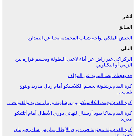
انشر
السابق
الجيش الملكي يواجه شباب المحمدية بحثا عن الصدارة
التالي
الركراكي غير راض عن أداء لاعبي البطولة ويحسم قراره بين
الزنتي أو التكناوتي
قد يعجبك ايضا
المزيد عن المؤلف
كرة القدم
برشلونة يحسم الكلاسيكو أمام ريال مدريد ويتوج
بلقب…
كرة القدم
توقيت الكلاسيكو بين برشلونة وريال مدريد والقنوات…
كرة القدم
ساكا يقود أرسنال لنهائي دوري الأبطال أمام أتلتيكو
مدريد
كرة القدم
ليلة مجنونة في دوري الأبطال..باريس سان جيرمان
يتفوق على…