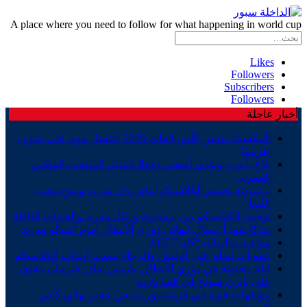
A place where you need to follow for what happening in world cup
Likes
Followers
Subscribers
Followers
أخبار عاجلة
المكسيك تدشن كأس العالم 2026 بانتصار مهم على جنوب
إفريقيا
بلاغ..أيوب بوعدي أضحى مؤهلا لتمثيل المنتخب الوطني
المغربي
برشلونة يحسم الكلاسيكو أمام ريال مدريد ويتوج بلقب
الليغا.
توقيت الكلاسيكو بين برشلونة وريال مدريد والقنوات الناقلة
ساكا يقود أرسنال لنهائي دوري الأبطال أمام أتلتيكو مدريد
مواعيد مباريات “كان” 2027
عقوبات ثقيلة على الجيش والرجاء بسبب أحداث الكلاسيكو
ليلة مجنونة في دوري الأبطال..باريس سان جيرمان يتفوق
على بايرن ميونخ في قمة نارية
مواجهات قوية في قرعة دور سدس عشر نهائي كأس