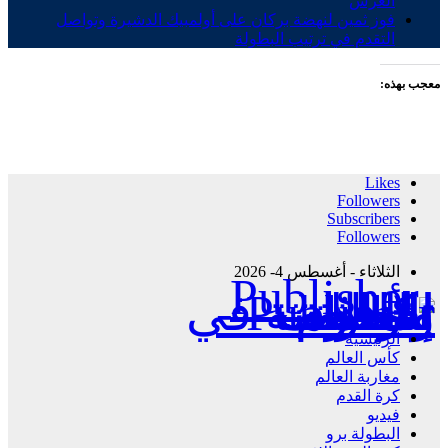
العرش
فوز ثمين لنهضة بركان على أولمبيك الدشيرة وتواصل
التقدم في ترتيب البطولة
معجب بهذه:
Likes
Followers
Subscribers
Followers
الثلاثاء - أغسطس 4- 2026
Publisher - تغطية إخبارية لكافة الأحداث الرياضية في المغرب والعالم.
الرئيسية
كأس العالم
مغاربة العالم
كرة القدم
فيديو
البطولة برو