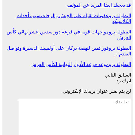
قد يعجبك ايضا
المزيد عن المؤلف
البطولة برو
عقوبات ثقيلة على الجيش والرجاء بسبب أحداث
الكلاسيكو
البطولة برو
مواجهات قوية في قرعة دور سدس عشر نهائي كأس
العرش
البطولة برو
فوز ثمين لنهضة بركان على أولمبيك الدشيرة وتواصل
التقدم…
البطولة برو
موعد قرعة الأدوار النهائية لكأس العرش
السابق
التالي
اترك رد
لن يتم نشر عنوان بريدك الإلكتروني.