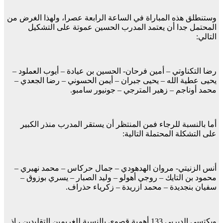
وستنطلق هذه المباراة في الساعة الرابعة عصرا، ولهذا الغرض من
المحتمل جدا أن يعتمد المدرب الحسين عموتة على التشكيل
التالي:
رضا التكناوتي – أمين فرحان- الحسين بن عيادة – أيوب العملود –
يحيى عطية الله – يحيى جبران – أيمن الحسوني – رضا الجعدي –
محمد أوناجم – زهير المترجي – جونيور سامبو.
أما بالنسبة للرجاء فمن المنتظر أن يستقر المدرب منذر الكبير
على التشكلة المحتملة التالية:
أنس الزنيتي- مروان الهدهودي – جمال حركاس – محمد نهيري –
محمود بن التايك – روجي أهولو – وليد الصبار – يسري بوزوق –
سفيان بنجديدة – محمد ازريدة – زكرياء حذراف.
ويكتسي الديربي 133 أهمية قصوى بالنسبة للغريمين التقليدين ، إذ