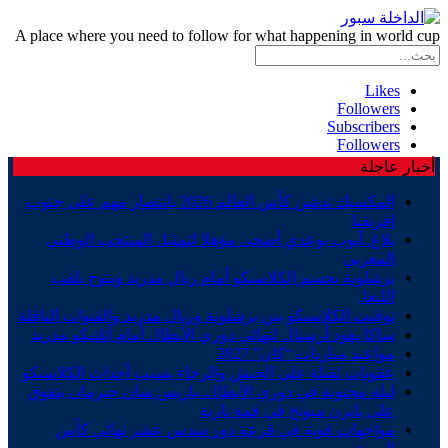
A place where you need to follow for what happening in world cup
Likes
Followers
Subscribers
Followers
أخبار عاجلة
المكسيك تدشن كأس العالم 2026 بانتصار مهم على جنوب
إفريقيا
بلاغ..أيوب بوعدي أضحى مؤهلا لتمثيل المنتخب الوطني
المغربي
برشلونة يحسم الكلاسيكو أمام ريال مدريد ويتوج بلقب
الليغا.
توقيت الكلاسيكو بين برشلونة وريال مدريد والقنوات الناقلة
ساكا يقود أرسنال لنهائي دوري الأبطال أمام أتلتيكو مدريد
مواعيد مباريات “كان” 2027
عقوبات ثقيلة على الجيش والرجاء بسبب أحداث الكلاسيكو
ليلة مجنونة في دوري الأبطال..باريس سان جيرمان يتفوق
على بايرن ميونخ في قمة نارية
مواجهات قوية في قرعة دور سدس عشر نهائي كأس