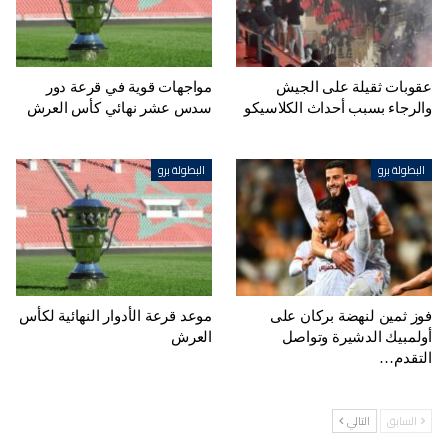
عقوبات ثقيلة على الجيش
مواجهات قوية في قرعة دور
والرجاء بسبب أحداث الكلاسيكو
سدس عشر نهائي كأس العرش
البطولة برو
البطولة برو
فوز ثمين لنهضة بركان على
موعد قرعة الأدوار النهائية لكأس
أولمبيك الدشيرة وتواصل
العرش
التقدم…
السابق
التالي