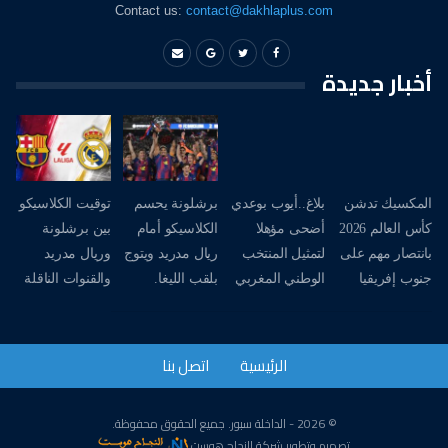
Contact us:
contact@dakhlaplus.com
أخبار جديدة
المكسيك تدشن
بلاغ..أيوب بوعدي
برشلونة يحسم
توقيت الكلاسيكو
كأس العالم 2026
أضحى مؤهلا
الكلاسيكو أمام
بين برشلونة
بانتصار مهم على
لتمثيل المنتخب
ريال مدريد ويتوج
وريال مدريد
جنوب إفريقيا
الوطني المغربي
بلقب الليغا.
والقنوات الناقلة
الرئيسية
اتصل بنا
© 2026 - الداخلة سبور. جميع الحقوق محفوظة.
تصميم وتطوير
شركة
النجاح هوست