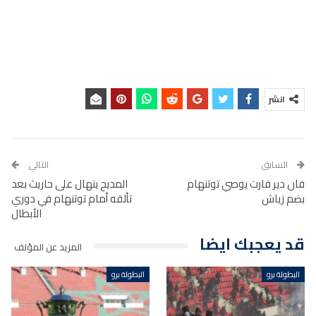
انشر
السابق
التالي
فان دير فارت يوصي توتنهام
المديح ينهال على حاريث بعد
بضم زياش
تألقه أمام توتنهام في دوري
الأبطال
قد يعجبك ايضا
المزيد عن المؤلف
البطولة برو
البطولة برو