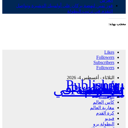
العرش
فوز ثمين لنهضة بركان على أولمبيك الدشيرة وتواصل
التقدم في ترتيب البطولة
معجب بهذه:
Likes
Followers
Subscribers
Followers
الثلاثاء - أغسطس 4- 2026
Publisher - تغطية إخبارية لكافة الأحداث الرياضية في المغرب والعالم.
الرئيسية
كأس العالم
مغاربة العالم
كرة القدم
فيديو
البطولة برو