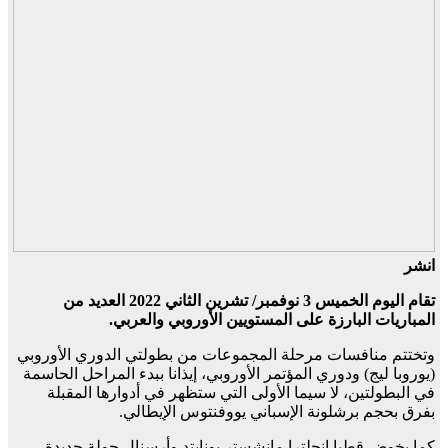
انشر
تقام اليوم الخميس 3 نوفمبر/ تشرين الثاني 2022 العديد من
المباريات البارزة على المستويين الأوروبي والعربي.
وتختتم منافسات مرحلة المجموعات من بطولتي الدوري الأوروبي
(يوروبا ليج) ودوري المؤتمر الأوروبي، إيذانا ببدء المراحل الحاسمة
في البطولتين، لا سيما الأولى التي ستظهر في أدوارها المقبلة
بفرق بحجم برشلونة الإسباني يووفنتوس الإيطالي.
كما يخوض قطبا إنجلترا مانشستر يونايتد وأرسنال جولة جديدة،