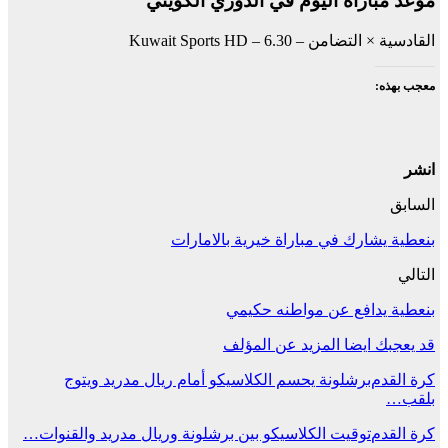
موعد مباراة اليوم في الدوري الكويتي
القادسية × التضامن – 6.30 – Kuwait Sports HD
معجب بهذه:
انشر
السابق
بنعطية يشارك في مباراة خيرية بالامارات
التالي
بنعطية يدافع عن مواطنه حكيمي
قد يعجبك ايضا
المزيد عن المؤلف
كرة القدم
برشلونة يحسم الكلاسيكو أمام ريال مدريد ويتوج
بلقب…
كرة القدم
توقيت الكلاسيكو بين برشلونة وريال مدريد والقنوات…