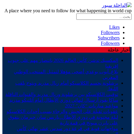
A place where you need to follow for what happening in world cup
Likes
Followers
Subscribers
Followers
أخبار عاجلة
المكسيك تدشن كأس العالم 2026 بانتصار مهم على جنوب
إفريقيا
بلاغ..أيوب بوعدي أضحى مؤهلا لتمثيل المنتخب الوطني
المغربي
برشلونة يحسم الكلاسيكو أمام ريال مدريد ويتوج بلقب
الليغا.
توقيت الكلاسيكو بين برشلونة وريال مدريد والقنوات الناقلة
ساكا يقود أرسنال لنهائي دوري الأبطال أمام أتلتيكو مدريد
مواعيد مباريات “كان” 2027
عقوبات ثقيلة على الجيش والرجاء بسبب أحداث الكلاسيكو
ليلة مجنونة في دوري الأبطال..باريس سان جيرمان يتفوق
على بايرن ميونخ في قمة نارية
مواجهات قوية في قرعة دور سدس عشر نهائي كأس