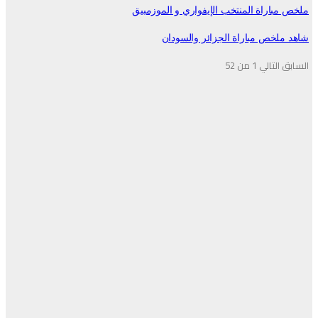
مباراة المنتخب الإيفواري و الموزمبيق
ملخص مباراة الجزائر والسودان
بق
التالي
1 من 52