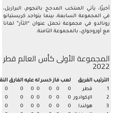
رًا، يأتي المنتخب المدجج بالنجوم، البرازيل،
المجموعة السابعة، بينما يتواجد كريستيانو
الدو في مجموعة تحمل عنوان “الثأر” لغانا
أوروجواي، بالمجموعة الثامنة.
مجموعة الأولى كأس العالم قطر
20
رتيب
الفريق
لعب
فاز
خسر
له
عليه
الفارق
النقاط
قطر
0
0
0
0
0
0
0
الإكوادور
0
0
0
0
0
0
0
هولندا
0
0
0
0
0
0
0