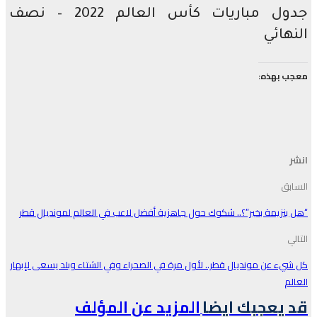
جدول مباريات كأس العالم 2022 – نصف
هائي
 بهذه:
ق
نزيمة بخير”؟.. شكوك حول جاهزية أفضل لاعب في العالم لمونديال قطر
ء عن مونديال قطر.. لأول مرة في الصحراء وفي الشتاء وبلد يسعى لإبهار
م
يعجبك ايضا
المزيد عن المؤلف