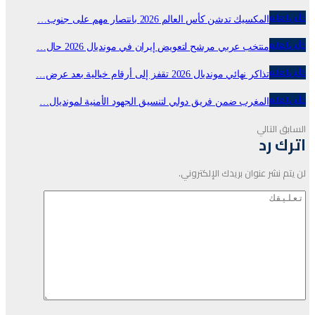
عالم
المكسيك تدشن كأس العالم 2026 بانتصار مهم على جنوب…
عالم
منتخب عربي مرشح لتعويض إيران في مونديال 2026 حال…
عالم
تذاكر نهائي مونديال 2026 تقفز إلى أرقام خيالية بعد عرض…
عالم
المغرب ضمن فريق دولي لتنسيق الجهود الأمنية لمونديال…
بق
التالي
ك رد
 نشر عنوان بريدك الإلكتروني.