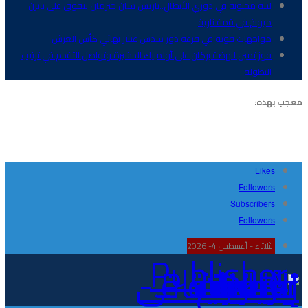
ليلة مجنونة في دوري الأبطال..باريس سان جيرمان يتفوق على بايرن
ميونخ في قمة نارية
مواجهات قوية في قرعة دور سدس عشر نهائي كأس العرش
فوز ثمين لنهضة بركان على أولمبيك الدشيرة وتواصل التقدم في ترتيب
البطولة
معجب بهذه:
Likes
Followers
Subscribers
Followers
الثلاثاء - أغسطس 4- 2026
Publisher - تغطية إخبارية لكافة الأحداث الرياضية في المغرب والعالم.