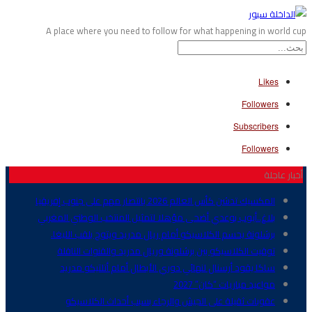
A place where you need to follow for what happening in world cup
Likes
Followers
Subscribers
Followers
أخبار عاجلة
المكسيك تدشن كأس العالم 2026 بانتصار مهم على جنوب إفريقيا
بلاغ..أيوب بوعدي أضحى مؤهلا لتمثيل المنتخب الوطني المغربي
برشلونة يحسم الكلاسيكو أمام ريال مدريد ويتوج بلقب الليغا.
توقيت الكلاسيكو بين برشلونة وريال مدريد والقنوات الناقلة
ساكا يقود أرسنال لنهائي دوري الأبطال أمام أتلتيكو مدريد
مواعيد مباريات “كان” 2027
عقوبات ثقيلة على الجيش والرجاء بسبب أحداث الكلاسيكو