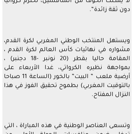
لا يمكنك الخوف من المنافسين، نحترم كرواتيا
دون ثقة زائدة”.
ويستهل المنتخب الوطني المغربي لكرة القدم،
مشواره في نهائيات كأس العالم لكرة القدم ،
المقامة حاليا بقطر (20 نونبر -18 دجنبر) ،
بمواجهة نظيره الكرواتي، غدا الأربعاء على
أرضية ملعب ” البيت” بالخور (الساعة 11 صباحا
بالتوقيت المغربي) بطموح تحقيق الفوز في هذا
النزال المفتاح.
وتسعى العناصر الوطنية في هذه المباراة ، التي