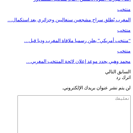
منتخب
المغرب يُطلق سراح مشجعين سنغاليين وجزائري بعد استكمال…
منتخب
“منتخب أمريكي” يعلن رسميا ملاقاة المغرب وديا قبل…
منتخب
محمد وهبي يحدد موعد إعلان لائحة المنتخب المغربي…
السابق
التالي
اترك رد
لن يتم نشر عنوان بريدك الإلكتروني.