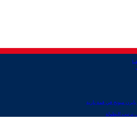
ايرن ميونخ في قمة نارية
 ترتيب البطولة