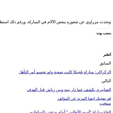
وتحدث مزراوي عن شعوره ببعض الآلام في المباراة، ورغم ذلك استطاع لعب 90 دقيقة، مشيرا إلى أنه وباقي اللاعبين، في حاجة إلى الراحة من أجل الاستعداد للمواجهة المقبل أ
معجب بهذه:
انشر
السابق
الركراكي: مباراة بلجيكا كانت صعبة ولم نحسم أمر التأهل
التالي
الصابيري يكشف عما دار بينه وبين زياش قبل الهدف
قد يعجبك ايضا
المزيد عن المؤلف
منتخب
إلغاء مباراة “أسود الأطلس” أمام منتخب السلفادور