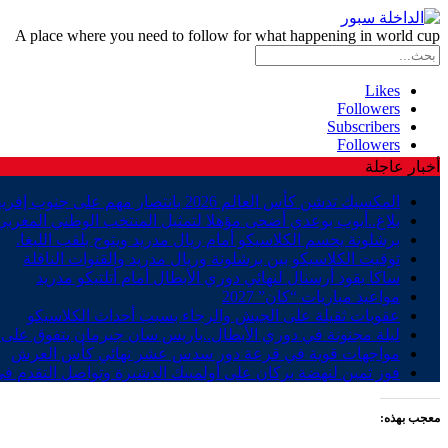
A place where you need to follow for what happening in world cup
Likes
Followers
Subscribers
Followers
أخبار عاجلة
المكسيك تدشن كأس العالم 2026 بانتصار مهم على جنوب إفريقيا
بلاغ..أيوب بوعدي أضحى مؤهلا لتمثيل المنتخب الوطني المغربي
برشلونة يحسم الكلاسيكو أمام ريال مدريد ويتوج بلقب الليغا.
توقيت الكلاسيكو بين برشلونة وريال مدريد والقنوات الناقلة
ساكا يقود أرسنال لنهائي دوري الأبطال أمام أتلتيكو مدريد
مواعيد مباريات “كان” 2027
عقوبات ثقيلة على الجيش والرجاء بسبب أحداث الكلاسيكو
ليلة مجنونة في دوري الأبطال..باريس سان جيرمان يتفوق على ب
مواجهات قوية في قرعة دور سدس عشر نهائي كأس العرش
فوز ثمين لنهضة بركان على أولمبيك الدشيرة وتواصل التقدم في
معجب بهذه: