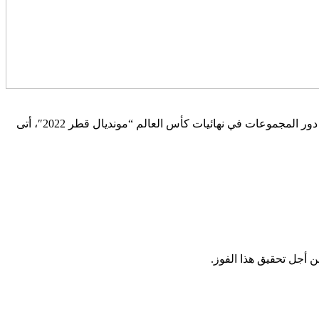
كشف نصير مزراوي، لاعب المغربي، أن الفوز التاريخي للنخبة الوطنية أمام المنتخب البلجيكي، بهدفين لصفر، الأحد، برسم الجولة الثانية من دور المجموعات في نهائيات كأس العالم “مونديال قطر 2022″، أتى
 أجل تحقيق هذا الفوز.