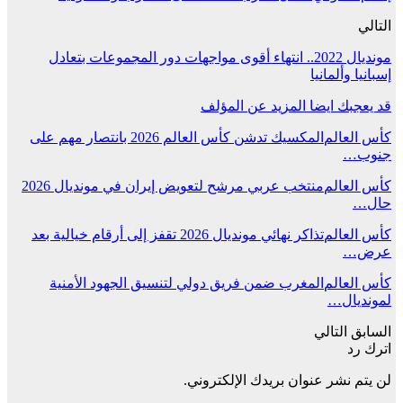
التالي
مونديال 2022.. انتهاء أقوى مواجهات دور المجموعات بتعادل
إسبانيا وألمانيا
قد يعجبك ايضا
المزيد عن المؤلف
كأس العالم
المكسيك تدشن كأس العالم 2026 بانتصار مهم على
جنوب…
كأس العالم
منتخب عربي مرشح لتعويض إيران في مونديال 2026
حال…
كأس العالم
تذاكر نهائي مونديال 2026 تقفز إلى أرقام خيالية بعد
عرض…
كأس العالم
المغرب ضمن فريق دولي لتنسيق الجهود الأمنية
لمونديال…
السابق
التالي
اترك رد
لن يتم نشر عنوان بريدك الإلكتروني.