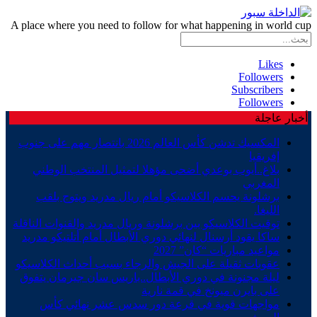
A place where you need to follow for what happening in world cup
Likes
Followers
Subscribers
Followers
أخبار عاجلة
المكسيك تدشن كأس العالم 2026 بانتصار مهم على جنوب
إفريقيا
بلاغ..أيوب بوعدي أضحى مؤهلا لتمثيل المنتخب الوطني
المغربي
برشلونة يحسم الكلاسيكو أمام ريال مدريد ويتوج بلقب
الليغا.
توقيت الكلاسيكو بين برشلونة وريال مدريد والقنوات الناقلة
ساكا يقود أرسنال لنهائي دوري الأبطال أمام أتلتيكو مدريد
مواعيد مباريات “كان” 2027
عقوبات ثقيلة على الجيش والرجاء بسبب أحداث الكلاسيكو
ليلة مجنونة في دوري الأبطال..باريس سان جيرمان يتفوق
على بايرن ميونخ في قمة نارية
مواجهات قوية في قرعة دور سدس عشر نهائي كأس