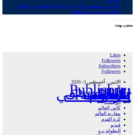
العرش
فوز ثمين لنهضة بركان على أولمبيك الدشيرة وتواصل
التقدم في ترتيب البطولة
معجب بهذه:
Likes
Followers
Subscribers
Followers
الإثنين - أغسطس 3- 2026
Publisher - تغطية إخبارية لكافة الأحداث الرياضية في المغرب والعالم.
الرئيسية
كأس العالم
مغاربة العالم
كرة القدم
فيديو
البطولة برو