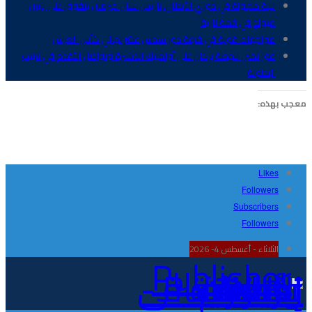
ليلة مجنونة في دوري الأبطال..باريس سان جيرمان يتفوق على بايرن
ميونخ في قمة نارية
مواجهات قوية في قرعة دور سدس عشر نهائي كأس العرش
فوز ثمين لنهضة بركان على أولمبيك الدشيرة وتواصل التقدم في ترتيب
البطولة
معجب بهذه:
Likes
Followers
Subscribers
Followers
الثلاثاء - أغسطس 4- 2026
Publisher - تغطية إخبارية لكافة الأحداث الرياضية في المغرب والعالم.