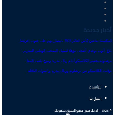
أخبار جديدة
المكسيك تدشن كأس العالم 2026 بانتصار مهم على جنوب إفريقيا
بلاغ..أيوب بوعدي أضحى مؤهلا لتمثيل المنتخب الوطني المغربي
برشلونة يحسم الكلاسيكو أمام ريال مدريد ويتوج بلقب الليغا.
توقيت الكلاسيكو بين برشلونة وريال مدريد والقنوات الناقلة
الرئيسية
اتصل بنا
© 2026 - الداخلة سبور. جميع الحقوق محفوظة.