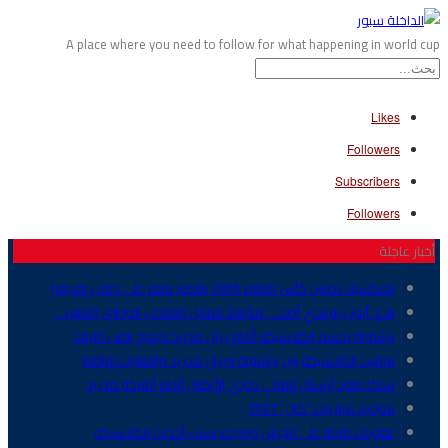
A place where you need to follow for what happening in world cup
Likes
Followers
Subscribers
Followers
أخبار عاجلة
المكسيك تدشن كأس العالم 2026 بانتصار مهم على جنوب إفريقيا
بلاغ..أيوب بوعدي أضحى مؤهلا لتمثيل المنتخب الوطني المغربي
برشلونة يحسم الكلاسيكو أمام ريال مدريد ويتوج بلقب الليغا.
توقيت الكلاسيكو بين برشلونة وريال مدريد والقنوات الناقلة
ساكا يقود أرسنال لنهائي دوري الأبطال أمام أتلتيكو مدريد
مواعيد مباريات “كان” 2027
عقوبات ثقيلة على الجيش والرجاء بسبب أحداث الكلاسيكو