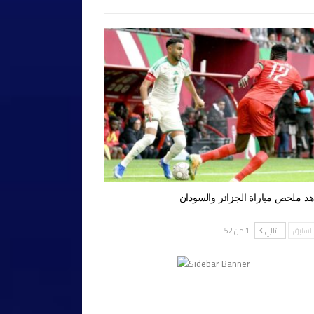
د ملخص مباراة الجزائر والسودان
لسابق
التالي
1 من 52