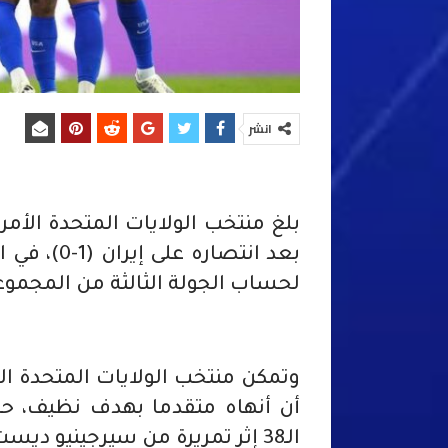
انشر
بعد انتصار
لحساب الجولة الثالثة من المجموعة 
وتمكن منتخب الولايات المتحدة ا
أن أنهاه متقدما بهدف نظيف، ح
الـ38 إثر تمريرة من سيرجينيو ديست.