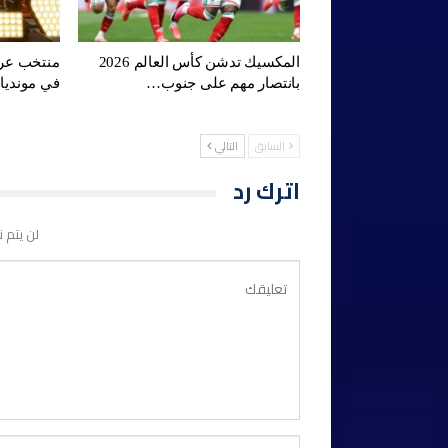
المكسيك تدشن كأس العالم 2026
منتخب عرب
بانتصار مهم على جنوب…
في مونديال 2026 ح
السابق
التالي
اترك رد
لن يتم ن