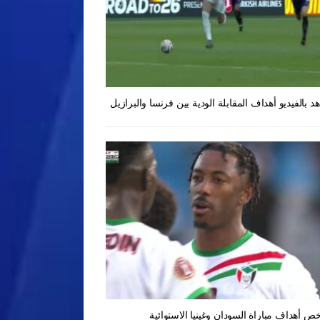
د بالفيديو أهداف المقابلة الودية بين فرنسا والبرازيل
ص أهداف مباراة السودان وغينيا الاستوائية