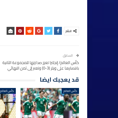
انشر
السابق
كأس العالم/ إنجلترا تعزز صدارتها للمجموعة الثانية
بانتصارها على ويلز (3-0) وتعبر إلى ثمن النهائي
قد يعجبك ايضا
كأس العالم
كأس العالم