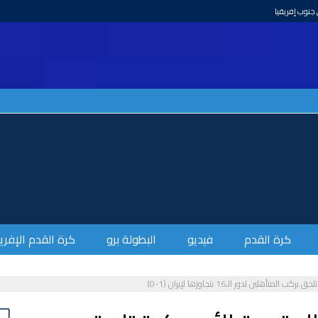
وطني المغربي
كرة القدم
فيديو
البطولة برو
كرة القدم الإفري
هلين لدور الـ16 بتجاوزها لإيران (1-0)