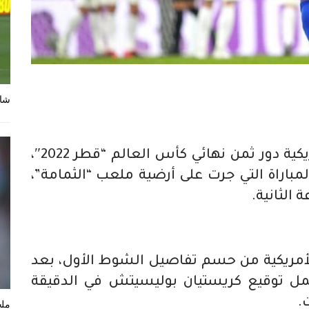
شاه
بلغ منتخب الولايات المتحدة الأمريكية دور ثمن نهائي كأس العالم “قطر 2022″،
ه على إيران (1-0)، في المباراة التي جرت على أرضية ملعب “الثمامة”،
الثانية.
لأمريكية من حسم تفاصيل الشوط الأول، بعد
مل توقيع كريستيان بوليسيتش في الدقيقة
ملخ