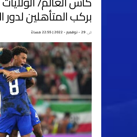
كأس العالم/ الولايات 
بركب المتأهلين لدور الـ16 بتجاوزها لإيران (1-0
في
29 - نوفمبر - 2022 | 22:55 مساءً