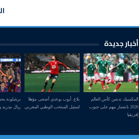
ال
أخبار جديدة
المكسيك تدشن كأس العالم
بلاغ..أيوب بوعدي أضحى مؤهلا
برشلونة يحس
2026 بانتصار مهم على جنوب
لتمثيل المنتخب الوطني المغربي
ريال مدريد وي
إفريقيا