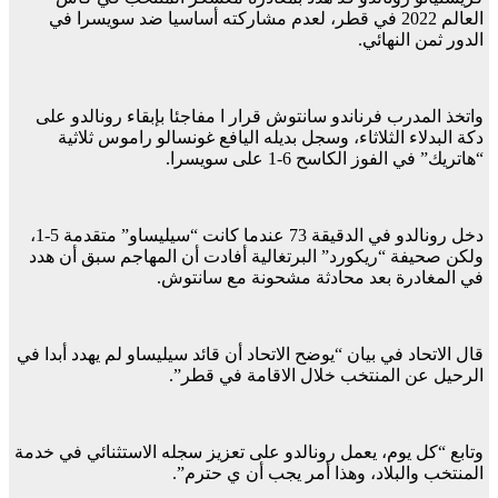
العالم 2022 في قطر، لعدم مشاركته أساسيا ضد سويسرا في
الدور ثمن النهائي.
واتخذ المدرب فرناندو سانتوش قرار ا مفاجئا بإبقاء رونالدو على
دكة البدلاء الثلاثاء، وسجل بديله اليافع غونسالو راموس ثلاثية
“هاتريك” في الفوز الكاسح 6-1 على سويسرا.
دخل رونالدو في الدقيقة 73 عندما كانت “سيليساو” متقدمة 5-1،
ولكن صحيفة “ريكورد” البرتغالية أفادت أن المهاجم سبق أن هدد
في المغادرة بعد محادثة مشحونة مع سانتوش.
قال الاتحاد في بيان “يوضح الاتحاد أن قائد سيليساو لم يهدد أبدا في
الرحيل عن المنتخب خلال الاقامة في قطر”.
وتابع “كل يوم، يعمل رونالدو على تعزيز سجله الاستثنائي في خدمة
المنتخب والبلاد، وهذا أمر يجب أن ي حترم”.