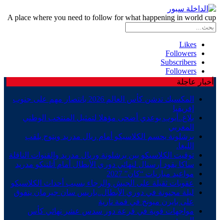
A place where you need to follow for what happening in world cup
Likes
Followers
Subscribers
Followers
أخبار عاجلة
المكسيك تدشن كأس العالم 2026 بانتصار مهم على جنوب
إفريقيا
بلاغ..أيوب بوعدي أضحى مؤهلا لتمثيل المنتخب الوطني
المغربي
برشلونة يحسم الكلاسيكو أمام ريال مدريد ويتوج بلقب
الليغا.
توقيت الكلاسيكو بين برشلونة وريال مدريد والقنوات الناقلة
ساكا يقود أرسنال لنهائي دوري الأبطال أمام أتلتيكو مدريد
مواعيد مباريات “كان” 2027
عقوبات ثقيلة على الجيش والرجاء بسبب أحداث الكلاسيكو
ليلة مجنونة في دوري الأبطال..باريس سان جيرمان يتفوق
على بايرن ميونخ في قمة نارية
مواجهات قوية في قرعة دور سدس عشر نهائي كأس