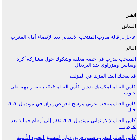
انشر
السابق
عاجل.. إقالة مدرب المنتخب الاسباني بعد الإقصاء أمام المغرب
التالي
المنتخب يتدرب في حصة مغلقة وشكوك حول مشاركة أكرد
وسايس ومزراوي ضد البرتغال
قد يعجبك ايضا
المزيد عن المؤلف
كأس العالم
المكسيك تدشن كأس العالم 2026 بانتصار مهم على
جنوب…
كأس العالم
منتخب عربي مرشح لتعويض إيران في مونديال 2026
حال…
كأس العالم
تذاكر نهائي مونديال 2026 تقفز إلى أرقام خيالية بعد
عرض…
كأس العالم
المغرب ضمن فريق دولي لتنسيق الجهود الأمنية