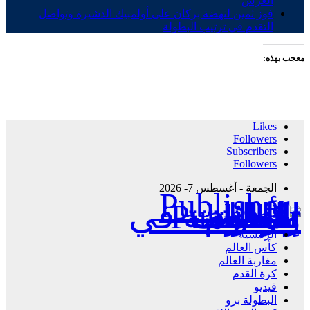
العرش
فوز ثمين لنهضة بركان على أولمبيك الدشيرة وتواصل
التقدم في ترتيب البطولة
معجب بهذه:
Likes
Followers
Subscribers
Followers
الجمعة - أغسطس 7- 2026
Publisher - تغطية إخبارية لكافة الأحداث الرياضية في المغرب والعالم.
الرئيسية
كأس العالم
مغاربة العالم
كرة القدم
فيديو
البطولة برو