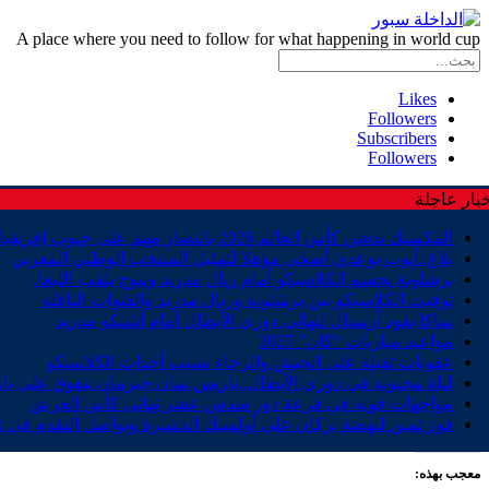
A place where you need to follow for what happening in world cup
Likes
Followers
Subscribers
Followers
بار عاجلة
المكسيك تدشن كأس العالم 2026 بانتصار مهم على جنوب إفريقيا
بلاغ..أيوب بوعدي أضحى مؤهلا لتمثيل المنتخب الوطني المغربي
برشلونة يحسم الكلاسيكو أمام ريال مدريد ويتوج بلقب الليغا.
توقيت الكلاسيكو بين برشلونة وريال مدريد والقنوات الناقلة
ساكا يقود أرسنال لنهائي دوري الأبطال أمام أتلتيكو مدريد
مواعيد مباريات “كان” 2027
عقوبات ثقيلة على الجيش والرجاء بسبب أحداث الكلاسيكو
ليلة مجنونة في دوري الأبطال..باريس سان جيرمان يتفوق على باي
مواجهات قوية في قرعة دور سدس عشر نهائي كأس العرش
فوز ثمين لنهضة بركان على أولمبيك الدشيرة وتواصل التقدم في ت
معجب بهذه: