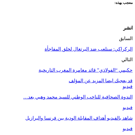
معجب بهذه:
انشر
السابق
الركراكي: سنلعب ضد البرتغال لخلق المفاجأة
التالي
حكيمي “الفولاذي” قائد مغامرة المغرب التاريخية
قد يعجبك ايضا
المزيد عن المؤلف
فيديو
الندوة الصحافية للناخب الوطني للسيد محمد وهبي بعد…
فيديو
شاهد بالفيديو أهداف المقابلة الودية بين فرنسا والبرازيل
فيديو