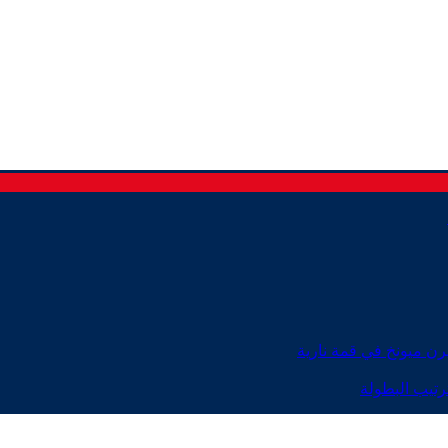
رن ميونخ في قمة نارية
رتيب البطولة