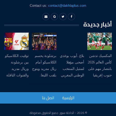
Contact us:
contact@dakhlaplus.com
أخبار جديدة
المكسيك تدشن
بلاغ..أيوب بوعدي
برشلونة يحسم
توقيت الكلاسيكو
كأس العالم 2026
أضحى مؤهلا
الكلاسيكو أمام
بين برشلونة
بانتصار مهم على
لتمثيل المنتخب
ريال مدريد ويتوج
وريال مدريد
جنوب إفريقيا
الوطني المغربي
بلقب الليغا.
والقنوات الناقلة
الرئيسية
اتصل بنا
© 2026 - الداخلة سبور. جميع الحقوق محفوظة.