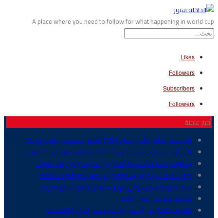
A place where you need to follow for what happening in world cup
Likes
Followers
Subscribers
Followers
أخبار عاجلة
المكسيك تدشن كأس العالم 2026 بانتصار مهم على جنوب إفريقيا
بلاغ..أيوب بوعدي أضحى مؤهلا لتمثيل المنتخب الوطني المغربي
برشلونة يحسم الكلاسيكو أمام ريال مدريد ويتوج بلقب الليغا.
توقيت الكلاسيكو بين برشلونة وريال مدريد والقنوات الناقلة
ساكا يقود أرسنال لنهائي دوري الأبطال أمام أتلتيكو مدريد
مواعيد مباريات “كان” 2027
عقوبات ثقيلة على الجيش والرجاء بسبب أحداث الكلاسيكو