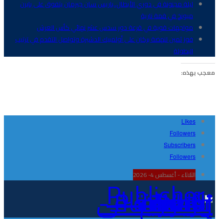
ليلة مجنونة في دوري الأبطال..باريس سان جيرمان يتفوق على بايرن
ميونخ في قمة نارية
مواجهات قوية في قرعة دور سدس عشر نهائي كأس العرش
فوز ثمين لنهضة بركان على أولمبيك الدشيرة وتواصل التقدم في ترتيب
البطولة
معجب بهذه:
Likes
Followers
Subscribers
Followers
الثلاثاء - أغسطس 4- 2026
Publisher - تغطية إخبارية لكافة الأحداث الرياضية في المغرب والعالم.