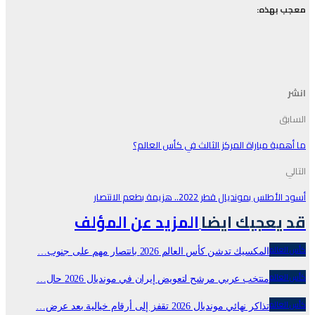
معجب بهذه:
انشر
السابق
ما أهمية مباراة المركز الثالث في كأس العالم؟
التالي
أسود الأطلس بمونديال قطر 2022.. هزيمة بطعم الانتصار
قد يعجبك ايضا
المزيد عن المؤلف
كأس العالم
المكسيك تدشن كأس العالم 2026 بانتصار مهم على جنوب…
كأس العالم
منتخب عربي مرشح لتعويض إيران في مونديال 2026 حال…
كأس العالم
تذاكر نهائي مونديال 2026 تقفز إلى أرقام خيالية بعد عرض…