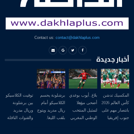
Contact us:
contact@dakhlaplus.com
أخبار جديدة
المكسيك تدشن
بلاغ..أيوب بوعدي
برشلونة يحسم
توقيت الكلاسيكو
كأس العالم 2026
أضحى مؤهلا
الكلاسيكو أمام
بين برشلونة
بانتصار مهم على
لتمثيل المنتخب
ريال مدريد ويتوج
وريال مدريد
جنوب إفريقيا
الوطني المغربي
بلقب الليغا.
والقنوات الناقلة