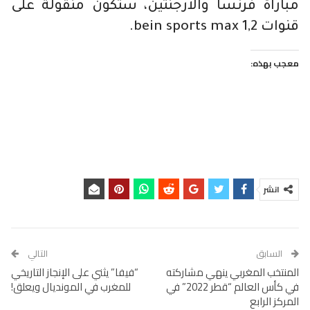
مباراة فرنسا والأرجنتين، ستكون منقولة على
قنوات bein sports max 1,2.
معجب بهذه:
انشر
السابق
التالي
المنتخب المغربي ينهي مشاركته
“فيفا” يثني على الإنجاز التاريخي
في كأس العالم “قطر 2022” في
للمغرب في المونديال ويعلق!
المركز الرابع